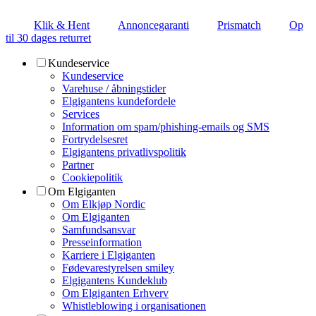
Klik & Hent
Annoncegaranti
Prismatch
Op
til 30 dages returret
Kundeservice
Kundeservice
Varehuse / åbningstider
Elgigantens kundefordele
Services
Information om spam/phishing-emails og SMS
Fortrydelsesret
Elgigantens privatlivspolitik
Partner
Cookiepolitik
Om Elgiganten
Om Elkjøp Nordic
Om Elgiganten
Samfundsansvar
Presseinformation
Karriere i Elgiganten
Fødevarestyrelsen smiley
Elgigantens Kundeklub
Om Elgiganten Erhverv
Whistleblowing i organisationen