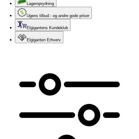
Lageroprydning
Ugens tilbud - og andre gode priser
Elgigantens Kundeklub
Elgiganten Erhverv