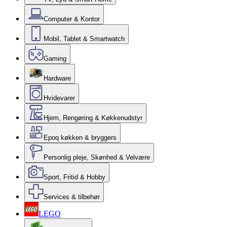
Computer & Kontor
Mobil, Tablet & Smartwatch
Gaming
Hardware
Hvidevarer
Hjem, Rengøring & Køkkenudstyr
Epoq køkken & bryggers
Personlig pleje, Skønhed & Velvære
Sport, Fritid & Hobby
Services & tilbehør
LEGO