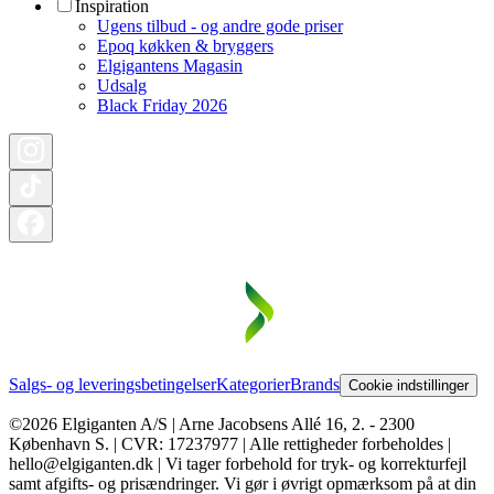
Inspiration
Ugens tilbud - og andre gode priser
Epoq køkken & bryggers
Elgigantens Magasin
Udsalg
Black Friday 2026
Salgs- og leveringsbetingelser
Kategorier
Brands
Cookie indstillinger
©2026 Elgiganten A/S | Arne Jacobsens Allé 16, 2. - 2300
København S. | CVR: 17237977 | Alle rettigheder forbeholdes |
hello@elgiganten.dk | Vi tager forbehold for tryk- og korrekturfejl
samt afgifts- og prisændringer. Vi gør i øvrigt opmærksom på at din