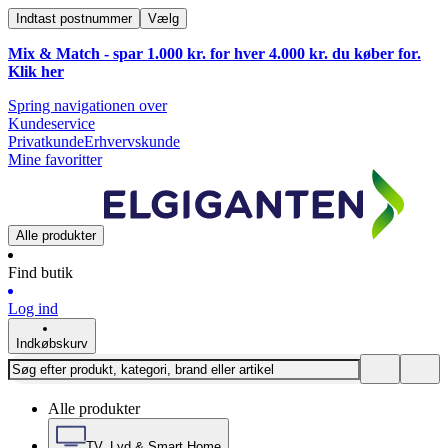
Indtast postnummer
Vælg
Mix & Match - spar 1.000 kr. for hver 4.000 kr. du køber for.
Klik
her
Spring navigationen over
Kundeservice
Privatkunde
Erhvervskunde
Mine favoritter
Alle produkter
Find butik
Log ind
Indkøbskurv
Alle produkter
TV, Lyd & Smart Home