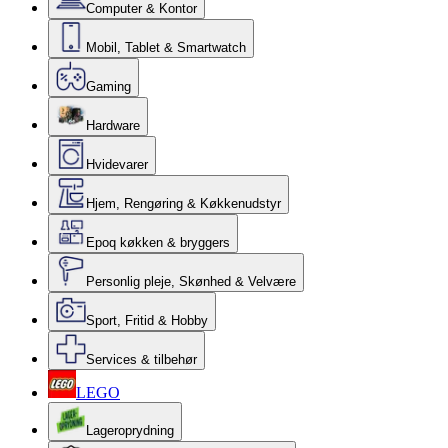
Computer & Kontor
Mobil, Tablet & Smartwatch
Gaming
Hardware
Hvidevarer
Hjem, Rengøring & Køkkenudstyr
Epoq køkken & bryggers
Personlig pleje, Skønhed & Velvære
Sport, Fritid & Hobby
Services & tilbehør
LEGO
Lageroprydning