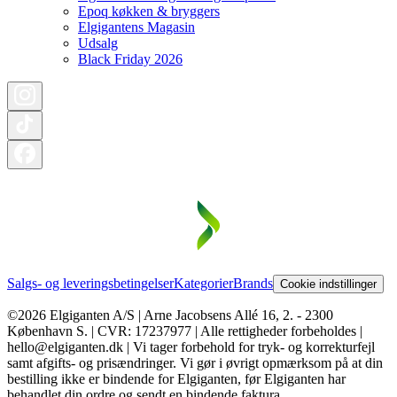
Epoq køkken & bryggers
Elgigantens Magasin
Udsalg
Black Friday 2026
Salgs- og leveringsbetingelser
Kategorier
Brands
Cookie indstillinger
©2026 Elgiganten A/S | Arne Jacobsens Allé 16, 2. - 2300
København S. | CVR: 17237977 | Alle rettigheder forbeholdes |
hello@elgiganten.dk | Vi tager forbehold for tryk- og korrekturfejl
samt afgifts- og prisændringer. Vi gør i øvrigt opmærksom på at din
bestilling ikke er bindende for Elgiganten, før Elgiganten har
behandlet din ordre og sendt en bindende faktura.