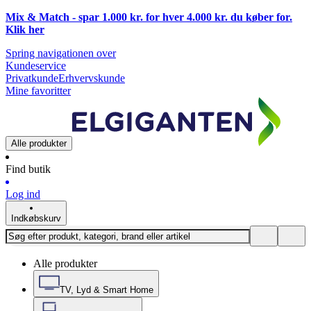
Mix & Match - spar 1.000 kr. for hver 4.000 kr. du køber for.
Klik
her
Spring navigationen over
Kundeservice
Privatkunde
Erhvervskunde
Mine favoritter
Alle produkter
Find butik
Log ind
Indkøbskurv
Alle produkter
TV, Lyd & Smart Home