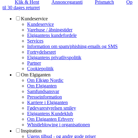
Klik & Hent
Annoncegaranti
Prismatch
Op
til 30 dages returret
Kundeservice
Kundeservice
Varehuse / åbningstider
Elgigantens kundefordele
Services
Information om spam/phishing-emails og SMS
Fortrydelsesret
Elgigantens privatlivspolitik
Partner
Cookiepolitik
Om Elgiganten
Om Elkjøp Nordic
Om Elgiganten
Samfundsansvar
Presseinformation
Karriere i Elgiganten
Fødevarestyrelsen smiley
Elgigantens Kundeklub
Om Elgiganten Erhverv
Whistleblowing i organisationen
Inspiration
Ugens tilbud - og andre gode priser