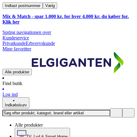
Indtast postnummer
Vælg
Mix & Match - spar 1.000 kr. for hver 4.000 kr. du køber for.
Klik
her
Spring navigationen over
Kundeservice
Privatkunde
Erhvervskunde
Mine favoritter
Alle produkter
Find butik
Log ind
Indkøbskurv
Alle produkter
TV, Lyd & Smart Home