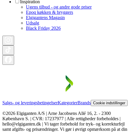
Inspiration
Ugens tilbud - og andre gode priser
Epoq køkken & bryggers
Elgigantens Magasin
Udsalg
Black Friday 2026
Salgs- og leveringsbetingelser
Kategorier
Brands
Cookie indstillinger
©2026 Elgiganten A/S | Arne Jacobsens Allé 16, 2. - 2300
København S. | CVR: 17237977 | Alle rettigheder forbeholdes |
hello@elgiganten.dk | Vi tager forbehold for tryk- og korrekturfejl
samt afgifts- og prisændringer. Vi gør i øvrigt opmærksom på at din