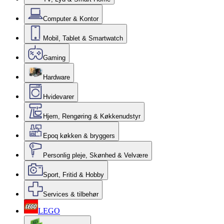
Computer & Kontor
Mobil, Tablet & Smartwatch
Gaming
Hardware
Hvidevarer
Hjem, Rengøring & Køkkenudstyr
Epoq køkken & bryggers
Personlig pleje, Skønhed & Velvære
Sport, Fritid & Hobby
Services & tilbehør
LEGO