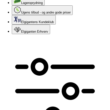
Lageroprydning
Ugens tilbud - og andre gode priser
Elgigantens Kundeklub
Elgiganten Erhverv