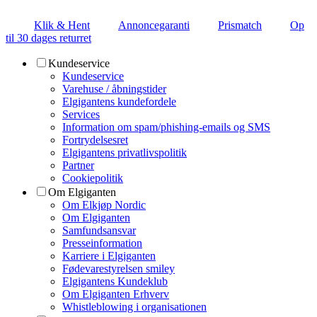
Klik & Hent
Annoncegaranti
Prismatch
Op
til 30 dages returret
Kundeservice
Kundeservice
Varehuse / åbningstider
Elgigantens kundefordele
Services
Information om spam/phishing-emails og SMS
Fortrydelsesret
Elgigantens privatlivspolitik
Partner
Cookiepolitik
Om Elgiganten
Om Elkjøp Nordic
Om Elgiganten
Samfundsansvar
Presseinformation
Karriere i Elgiganten
Fødevarestyrelsen smiley
Elgigantens Kundeklub
Om Elgiganten Erhverv
Whistleblowing i organisationen