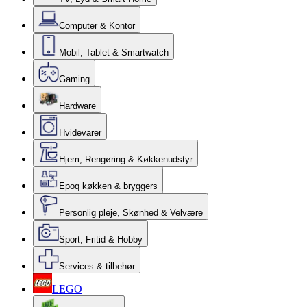
Computer & Kontor
Mobil, Tablet & Smartwatch
Gaming
Hardware
Hvidevarer
Hjem, Rengøring & Køkkenudstyr
Epoq køkken & bryggers
Personlig pleje, Skønhed & Velvære
Sport, Fritid & Hobby
Services & tilbehør
LEGO