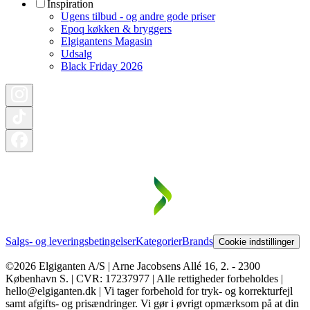
Inspiration
Ugens tilbud - og andre gode priser
Epoq køkken & bryggers
Elgigantens Magasin
Udsalg
Black Friday 2026
Salgs- og leveringsbetingelser
Kategorier
Brands
Cookie indstillinger
©2026 Elgiganten A/S | Arne Jacobsens Allé 16, 2. - 2300
København S. | CVR: 17237977 | Alle rettigheder forbeholdes |
hello@elgiganten.dk | Vi tager forbehold for tryk- og korrekturfejl
samt afgifts- og prisændringer. Vi gør i øvrigt opmærksom på at din