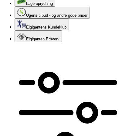
Lageroprydning
Ugens tilbud - og andre gode priser
Elgigantens Kundeklub
Elgiganten Erhverv