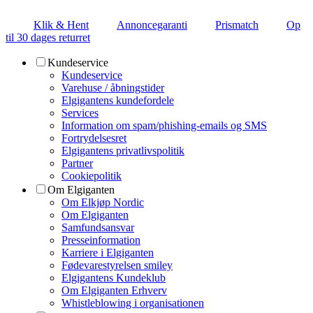
Klik & Hent
Annoncegaranti
Prismatch
Op
til 30 dages returret
Kundeservice
Kundeservice
Varehuse / åbningstider
Elgigantens kundefordele
Services
Information om spam/phishing-emails og SMS
Fortrydelsesret
Elgigantens privatlivspolitik
Partner
Cookiepolitik
Om Elgiganten
Om Elkjøp Nordic
Om Elgiganten
Samfundsansvar
Presseinformation
Karriere i Elgiganten
Fødevarestyrelsen smiley
Elgigantens Kundeklub
Om Elgiganten Erhverv
Whistleblowing i organisationen