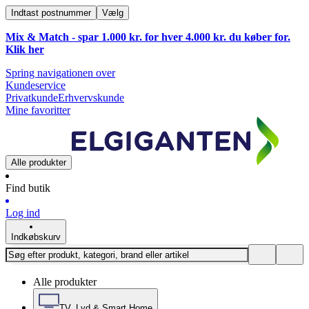
Indtast postnummer
Vælg
Mix & Match - spar 1.000 kr. for hver 4.000 kr. du køber for.
Klik
her
Spring navigationen over
Kundeservice
Privatkunde
Erhvervskunde
Mine favoritter
Alle produkter
Find butik
Log ind
Indkøbskurv
Alle produkter
TV, Lyd & Smart Home