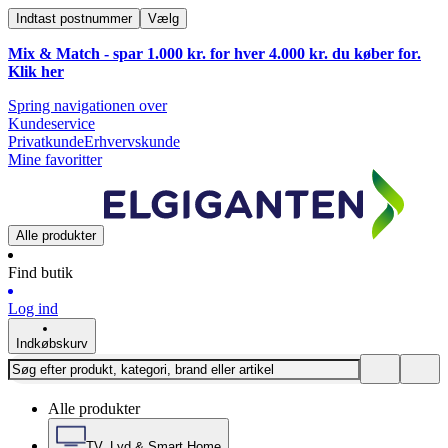
Indtast postnummer
Vælg
Mix & Match - spar 1.000 kr. for hver 4.000 kr. du køber for.
Klik
her
Spring navigationen over
Kundeservice
Privatkunde
Erhvervskunde
Mine favoritter
Alle produkter
Find butik
Log ind
Indkøbskurv
Alle produkter
TV, Lyd & Smart Home