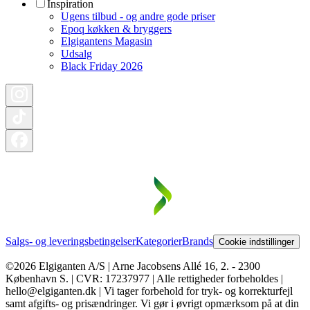
Inspiration
Ugens tilbud - og andre gode priser
Epoq køkken & bryggers
Elgigantens Magasin
Udsalg
Black Friday 2026
Salgs- og leveringsbetingelser
Kategorier
Brands
Cookie indstillinger
©2026 Elgiganten A/S | Arne Jacobsens Allé 16, 2. - 2300
København S. | CVR: 17237977 | Alle rettigheder forbeholdes |
hello@elgiganten.dk | Vi tager forbehold for tryk- og korrekturfejl
samt afgifts- og prisændringer. Vi gør i øvrigt opmærksom på at din