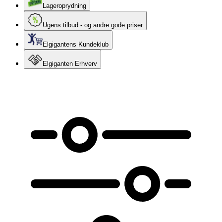
Lageroprydning
Ugens tilbud - og andre gode priser
Elgigantens Kundeklub
Elgiganten Erhverv