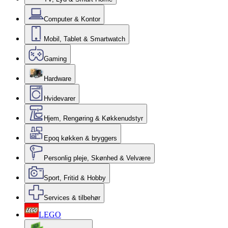
Computer & Kontor
Mobil, Tablet & Smartwatch
Gaming
Hardware
Hvidevarer
Hjem, Rengøring & Køkkenudstyr
Epoq køkken & bryggers
Personlig pleje, Skønhed & Velvære
Sport, Fritid & Hobby
Services & tilbehør
LEGO