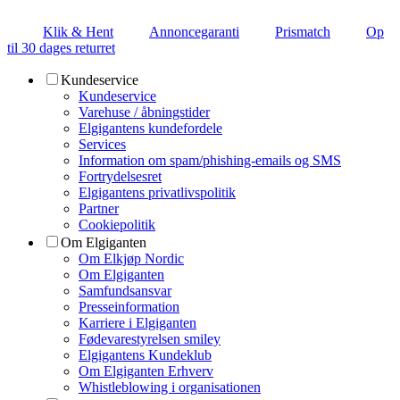
Klik & Hent
Annoncegaranti
Prismatch
Op
til 30 dages returret
Kundeservice
Kundeservice
Varehuse / åbningstider
Elgigantens kundefordele
Services
Information om spam/phishing-emails og SMS
Fortrydelsesret
Elgigantens privatlivspolitik
Partner
Cookiepolitik
Om Elgiganten
Om Elkjøp Nordic
Om Elgiganten
Samfundsansvar
Presseinformation
Karriere i Elgiganten
Fødevarestyrelsen smiley
Elgigantens Kundeklub
Om Elgiganten Erhverv
Whistleblowing i organisationen