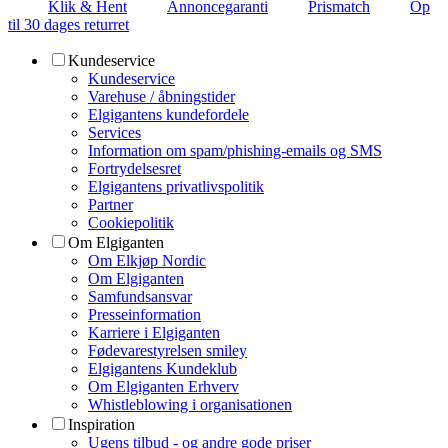
Klik & Hent
Annoncegaranti
Prismatch
Op
til 30 dages returret
Kundeservice
Kundeservice
Varehuse / åbningstider
Elgigantens kundefordele
Services
Information om spam/phishing-emails og SMS
Fortrydelsesret
Elgigantens privatlivspolitik
Partner
Cookiepolitik
Om Elgiganten
Om Elkjøp Nordic
Om Elgiganten
Samfundsansvar
Presseinformation
Karriere i Elgiganten
Fødevarestyrelsen smiley
Elgigantens Kundeklub
Om Elgiganten Erhverv
Whistleblowing i organisationen
Inspiration
Ugens tilbud - og andre gode priser