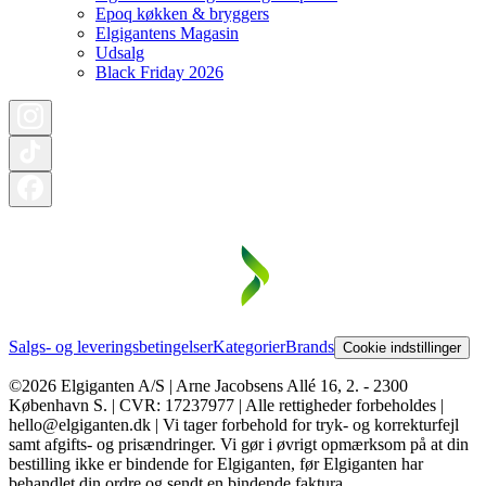
Epoq køkken & bryggers
Elgigantens Magasin
Udsalg
Black Friday 2026
Salgs- og leveringsbetingelser
Kategorier
Brands
Cookie indstillinger
©2026 Elgiganten A/S | Arne Jacobsens Allé 16, 2. - 2300
København S. | CVR: 17237977 | Alle rettigheder forbeholdes |
hello@elgiganten.dk | Vi tager forbehold for tryk- og korrekturfejl
samt afgifts- og prisændringer. Vi gør i øvrigt opmærksom på at din
bestilling ikke er bindende for Elgiganten, før Elgiganten har
behandlet din ordre og sendt en bindende faktura.