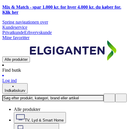
Mix & Match - spar 1.000 kr. for hver 4.000 kr. du køber for.
Klik
her
Spring navigationen over
Kundeservice
Privatkunde
Erhvervskunde
Mine favoritter
Alle produkter
Find butik
Log ind
Indkøbskurv
Alle produkter
TV, Lyd & Smart Home