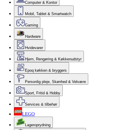
Computer & Kontor
Mobil, Tablet & Smartwatch
Gaming
Hardware
Hvidevarer
Hjem, Rengøring & Køkkenudstyr
Epoq køkken & bryggers
Personlig pleje, Skønhed & Velvære
Sport, Fritid & Hobby
Services & tilbehør
LEGO
Lageroprydning