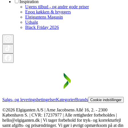
Inspiration
Ugens tilbud - og andre gode priser
Epoq køkken & bryggers
Elgigantens Magasin
Udsalg
Black Friday 2026
Salgs- og leveringsbetingelser
Kategorier
Brands
Cookie indstillinger
©2026 Elgiganten A/S | Arne Jacobsens Allé 16, 2. - 2300
København S. | CVR: 17237977 | Alle rettigheder forbeholdes |
hello@elgiganten.dk | Vi tager forbehold for tryk- og korrekturfejl
samt afgifts- og prisændringer. Vi gør i øvrigt opmærksom på at din