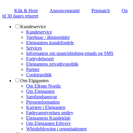
Klik & Hent
Annoncegaranti
Prismatch
Op
til 30 dages returret
Kundeservice
Kundeservice
Varehuse / åbningstider
Elgigantens kundefordele
Services
Information om spam/phishing-emails og SMS
Fortrydelsesret
Elgigantens privatlivspolitik
Partner
Cookiepolitik
Om Elgiganten
Om Elkjøp Nordic
Om Elgiganten
Samfundsansvar
Presseinformation
Karriere i Elgiganten
Fødevarestyrelsen smiley
Elgigantens Kundeklub
Om Elgiganten Erhverv
Whistleblowing i organisationen