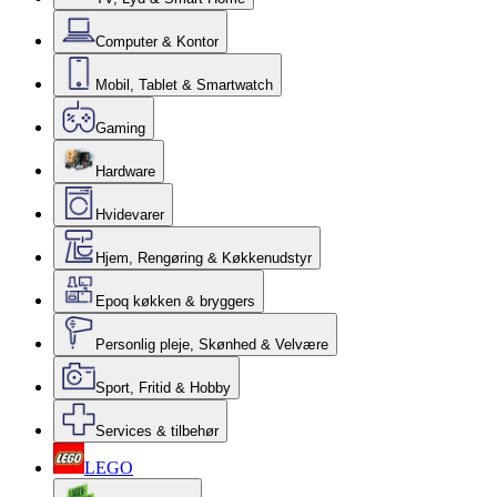
Computer & Kontor
Mobil, Tablet & Smartwatch
Gaming
Hardware
Hvidevarer
Hjem, Rengøring & Køkkenudstyr
Epoq køkken & bryggers
Personlig pleje, Skønhed & Velvære
Sport, Fritid & Hobby
Services & tilbehør
LEGO