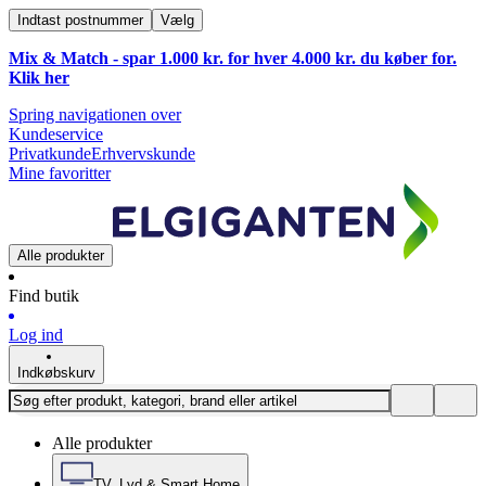
Indtast postnummer
Vælg
Mix & Match - spar 1.000 kr. for hver 4.000 kr. du køber for.
Klik
her
Spring navigationen over
Kundeservice
Privatkunde
Erhvervskunde
Mine favoritter
Alle produkter
Find butik
Log ind
Indkøbskurv
Alle produkter
TV, Lyd & Smart Home