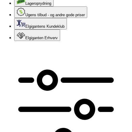
Lageroprydning
Ugens tilbud - og andre gode priser
Elgigantens Kundeklub
Elgiganten Erhverv