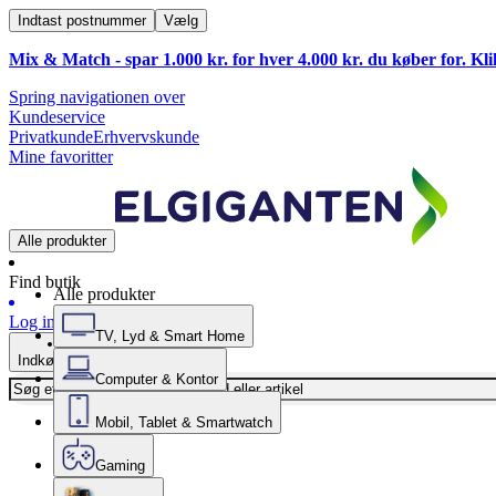
Indtast postnummer
Vælg
Mix & Match - spar 1.000 kr. for hver 4.000 kr. du køber for. Kl
Spring navigationen over
Kundeservice
Privatkunde
Erhvervskunde
Mine favoritter
Alle produkter
Find butik
Alle produkter
Log ind
TV, Lyd & Smart Home
Indkøbskurv
Computer & Kontor
Mobil, Tablet & Smartwatch
Gaming