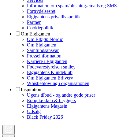
Services
Information om spam/phishing-emails og SMS
Fortrydelsesret
Elgigantens privatlivspolitik
Partner
Cookiepolitik
Om Elgiganten
Om Elkjøp Nordic
Om Elgiganten
Samfundsansvar
Presseinformation
Karriere i Elgiganten
Fødevarestyrelsen smiley
Elgigantens Kundeklub
Om Elgiganten Erhverv
Whistleblowing i organisationen
Inspiration
Ugens tilbud - og andre gode priser
Epoq køkken & bryggers
Elgigantens Magasin
Udsalg
Black Friday 2026