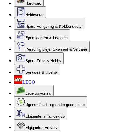
Hardware
Hvidevarer
Hjem, Rengøring & Køkkenudstyr
Epoq køkken & bryggers
Personlig pleje, Skønhed & Velvære
Sport, Fritid & Hobby
Services & tilbehør
LEGO
Lageroprydning
Ugens tilbud - og andre gode priser
Elgigantens Kundeklub
Elgiganten Erhverv