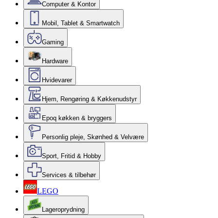
Computer & Kontor
Mobil, Tablet & Smartwatch
Gaming
Hardware
Hvidevarer
Hjem, Rengøring & Køkkenudstyr
Epoq køkken & bryggers
Personlig pleje, Skønhed & Velvære
Sport, Fritid & Hobby
Services & tilbehør
LEGO
Lageroprydning