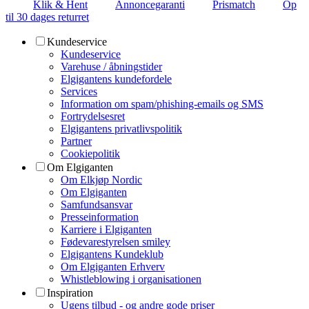
Klik & Hent
Annoncegaranti
Prismatch
Op
til 30 dages returret
Kundeservice
Kundeservice
Varehuse / åbningstider
Elgigantens kundefordele
Services
Information om spam/phishing-emails og SMS
Fortrydelsesret
Elgigantens privatlivspolitik
Partner
Cookiepolitik
Om Elgiganten
Om Elkjøp Nordic
Om Elgiganten
Samfundsansvar
Presseinformation
Karriere i Elgiganten
Fødevarestyrelsen smiley
Elgigantens Kundeklub
Om Elgiganten Erhverv
Whistleblowing i organisationen
Inspiration
Ugens tilbud - og andre gode priser