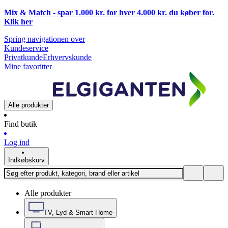
Mix & Match - spar 1.000 kr. for hver 4.000 kr. du køber for.
Klik
her
Spring navigationen over
Kundeservice
Privatkunde
Erhvervskunde
Mine favoritter
Alle produkter
Find butik
Log ind
Indkøbskurv
Alle produkter
TV, Lyd & Smart Home