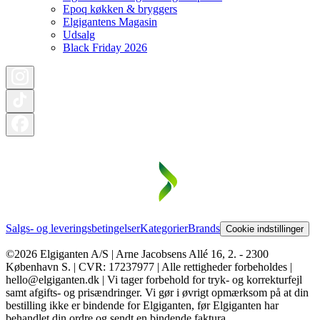
Epoq køkken & bryggers
Elgigantens Magasin
Udsalg
Black Friday 2026
Salgs- og leveringsbetingelser
Kategorier
Brands
Cookie indstillinger
©2026 Elgiganten A/S | Arne Jacobsens Allé 16, 2. - 2300
København S. | CVR: 17237977 | Alle rettigheder forbeholdes |
hello@elgiganten.dk | Vi tager forbehold for tryk- og korrekturfejl
samt afgifts- og prisændringer. Vi gør i øvrigt opmærksom på at din
bestilling ikke er bindende for Elgiganten, før Elgiganten har
behandlet din ordre og sendt en bindende faktura.