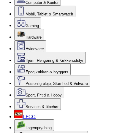
Computer & Kontor
Mobil, Tablet & Smartwatch
Gaming
Hardware
Hvidevarer
Hjem, Rengøring & Køkkenudstyr
Epoq køkken & bryggers
Personlig pleje, Skønhed & Velvære
Sport, Fritid & Hobby
Services & tilbehør
LEGO
Lageroprydning