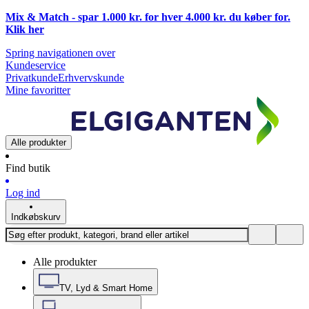
Mix & Match - spar 1.000 kr. for hver 4.000 kr. du køber for.
Klik
her
Spring navigationen over
Kundeservice
Privatkunde
Erhvervskunde
Mine favoritter
Alle produkter
Find butik
Log ind
Indkøbskurv
Alle produkter
TV, Lyd & Smart Home