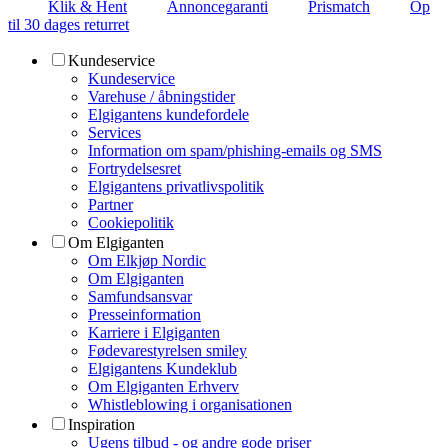
Klik & Hent
Annoncegaranti
Prismatch
Op
til 30 dages returret
Kundeservice
Kundeservice
Varehuse / åbningstider
Elgigantens kundefordele
Services
Information om spam/phishing-emails og SMS
Fortrydelsesret
Elgigantens privatlivspolitik
Partner
Cookiepolitik
Om Elgiganten
Om Elkjøp Nordic
Om Elgiganten
Samfundsansvar
Presseinformation
Karriere i Elgiganten
Fødevarestyrelsen smiley
Elgigantens Kundeklub
Om Elgiganten Erhverv
Whistleblowing i organisationen
Inspiration
Ugens tilbud - og andre gode priser