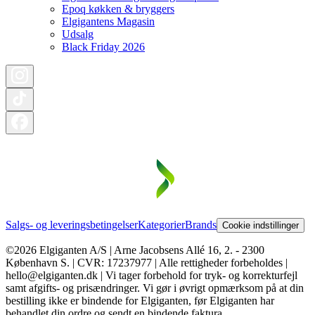
Epoq køkken & bryggers
Elgigantens Magasin
Udsalg
Black Friday 2026
Salgs- og leveringsbetingelser
Kategorier
Brands
Cookie indstillinger
©2026 Elgiganten A/S | Arne Jacobsens Allé 16, 2. - 2300
København S. | CVR: 17237977 | Alle rettigheder forbeholdes |
hello@elgiganten.dk | Vi tager forbehold for tryk- og korrekturfejl
samt afgifts- og prisændringer. Vi gør i øvrigt opmærksom på at din
bestilling ikke er bindende for Elgiganten, før Elgiganten har
behandlet din ordre og sendt en bindende faktura.