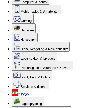
Computer & Kontor
Mobil, Tablet & Smartwatch
Gaming
Hardware
Hvidevarer
Hjem, Rengøring & Køkkenudstyr
Epoq køkken & bryggers
Personlig pleje, Skønhed & Velvære
Sport, Fritid & Hobby
Services & tilbehør
LEGO
Lageroprydning