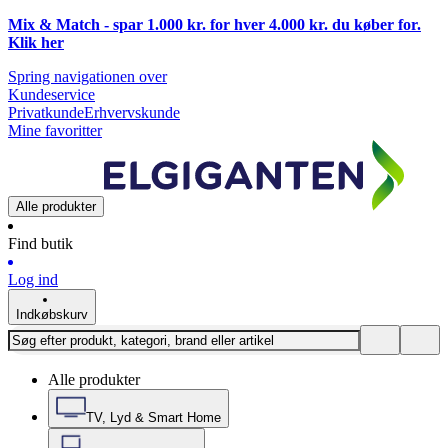
Mix & Match - spar 1.000 kr. for hver 4.000 kr. du køber for.
Klik
her
Spring navigationen over
Kundeservice
Privatkunde
Erhvervskunde
Mine favoritter
Alle produkter
Find butik
Log ind
Indkøbskurv
Alle produkter
TV, Lyd & Smart Home