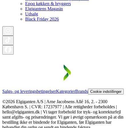
Epoq køkken & bryggers
Elgigantens Magasin
Udsalg
Black Friday 2026
Salgs- og leveringsbetingelser
Kategorier
Brands
Cookie indstillinger
©2026 Elgiganten A/S | Arne Jacobsens Allé 16, 2. - 2300
København S. | CVR: 17237977 | Alle rettigheder forbeholdes |
hello@elgiganten.dk | Vi tager forbehold for tryk- og korrekturfejl
samt afgifts- og prisændringer. Vi gør i øvrigt opmærksom på at din
bestilling ikke er bindende for Elgiganten, før Elgiganten har
behandlet din ordre og sendt en bindende faktura.