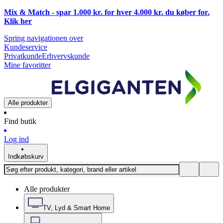
Mix & Match - spar 1.000 kr. for hver 4.000 kr. du køber for.
Klik
her
Spring navigationen over
Kundeservice
Privatkunde
Erhvervskunde
Mine favoritter
Alle produkter
Find butik
Log ind
Indkøbskurv
Alle produkter
TV, Lyd & Smart Home