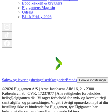
Epoq køkken & bryggers
Elgigantens Magasin
Udsalg
Black Friday 2026
Salgs- og leveringsbetingelser
Kategorier
Brands
Cookie indstillinger
©2026 Elgiganten A/S | Arne Jacobsens Allé 16, 2. - 2300
København S. | CVR: 17237977 | Alle rettigheder forbeholdes |
hello@elgiganten.dk | Vi tager forbehold for tryk- og korrekturfejl
samt afgifts- og prisændringer. Vi gør i øvrigt opmærksom på at din
bestilling ikke er bindende for Elgiganten, før Elgiganten har
behandlet din ordre og sendt en bindende faktura.