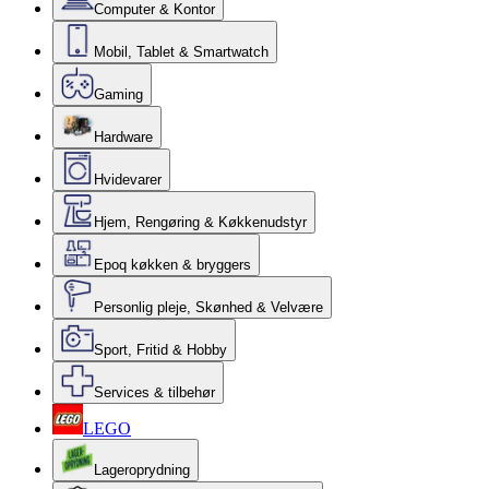
Computer & Kontor
Mobil, Tablet & Smartwatch
Gaming
Hardware
Hvidevarer
Hjem, Rengøring & Køkkenudstyr
Epoq køkken & bryggers
Personlig pleje, Skønhed & Velvære
Sport, Fritid & Hobby
Services & tilbehør
LEGO
Lageroprydning