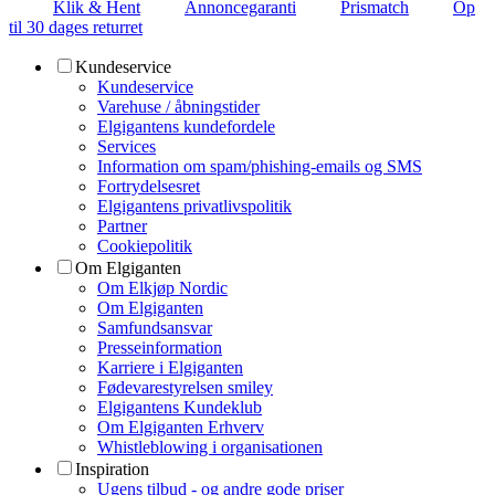
Klik & Hent
Annoncegaranti
Prismatch
Op
til 30 dages returret
Kundeservice
Kundeservice
Varehuse / åbningstider
Elgigantens kundefordele
Services
Information om spam/phishing-emails og SMS
Fortrydelsesret
Elgigantens privatlivspolitik
Partner
Cookiepolitik
Om Elgiganten
Om Elkjøp Nordic
Om Elgiganten
Samfundsansvar
Presseinformation
Karriere i Elgiganten
Fødevarestyrelsen smiley
Elgigantens Kundeklub
Om Elgiganten Erhverv
Whistleblowing i organisationen
Inspiration
Ugens tilbud - og andre gode priser