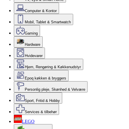
Computer & Kontor
Mobil, Tablet & Smartwatch
Gaming
Hardware
Hvidevarer
Hjem, Rengøring & Køkkenudstyr
Epoq køkken & bryggers
Personlig pleje, Skønhed & Velvære
Sport, Fritid & Hobby
Services & tilbehør
LEGO