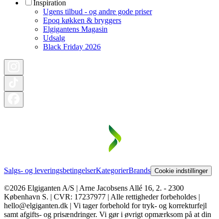
Inspiration
Ugens tilbud - og andre gode priser
Epoq køkken & bryggers
Elgigantens Magasin
Udsalg
Black Friday 2026
Salgs- og leveringsbetingelser
Kategorier
Brands
Cookie indstillinger
©2026 Elgiganten A/S | Arne Jacobsens Allé 16, 2. - 2300
København S. | CVR: 17237977 | Alle rettigheder forbeholdes |
hello@elgiganten.dk | Vi tager forbehold for tryk- og korrekturfejl
samt afgifts- og prisændringer. Vi gør i øvrigt opmærksom på at din