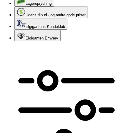
Lageroprydning
Ugens tilbud - og andre gode priser
Elgigantens Kundeklub
Elgiganten Erhverv