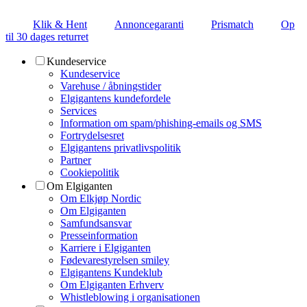
Klik & Hent
Annoncegaranti
Prismatch
Op
til 30 dages returret
Kundeservice
Kundeservice
Varehuse / åbningstider
Elgigantens kundefordele
Services
Information om spam/phishing-emails og SMS
Fortrydelsesret
Elgigantens privatlivspolitik
Partner
Cookiepolitik
Om Elgiganten
Om Elkjøp Nordic
Om Elgiganten
Samfundsansvar
Presseinformation
Karriere i Elgiganten
Fødevarestyrelsen smiley
Elgigantens Kundeklub
Om Elgiganten Erhverv
Whistleblowing i organisationen