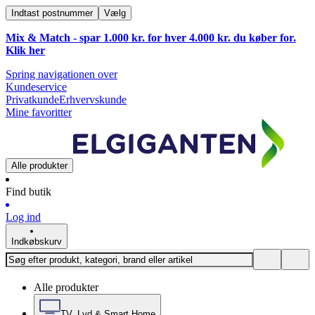
Indtast postnummer
Vælg
Mix & Match - spar 1.000 kr. for hver 4.000 kr. du køber for.
Klik
her
Spring navigationen over
Kundeservice
Privatkunde
Erhvervskunde
Mine favoritter
Alle produkter
Find butik
Log ind
Indkøbskurv
Alle produkter
TV, Lyd & Smart Home