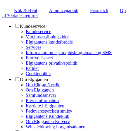
Klik & Hent
Annoncegaranti
Prismatch
Op
til 30 dages returret
Kundeservice
Kundeservice
Varehuse / åbningstider
Elgigantens kundefordele
Services
Information om spam/phishing-emails og SMS
Fortrydelsesret
Elgigantens privatlivspolitik
Partner
Cookiepolitik
Om Elgiganten
Om Elkjøp Nordic
Om Elgiganten
Samfundsansvar
Presseinformation
Karriere i Elgiganten
Fødevarestyrelsen smiley
Elgigantens Kundeklub
Om Elgiganten Erhverv
Whistleblowing i organisationen