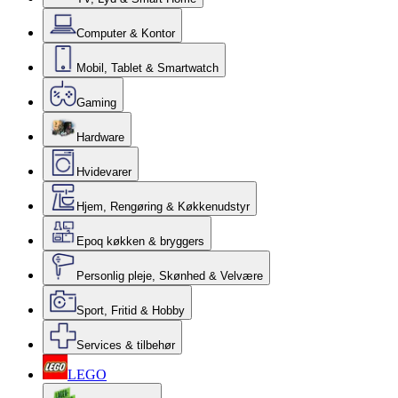
Computer & Kontor
Mobil, Tablet & Smartwatch
Gaming
Hardware
Hvidevarer
Hjem, Rengøring & Køkkenudstyr
Epoq køkken & bryggers
Personlig pleje, Skønhed & Velvære
Sport, Fritid & Hobby
Services & tilbehør
LEGO