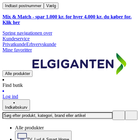
Indtast postnummer
Vælg
Mix & Match - spar 1.000 kr. for hver 4.000 kr. du køber for.
Klik
her
Spring navigationen over
Kundeservice
Privatkunde
Erhvervskunde
Mine favoritter
Alle produkter
Find butik
Log ind
Indkøbskurv
Alle produkter
TV, Lyd & Smart Home