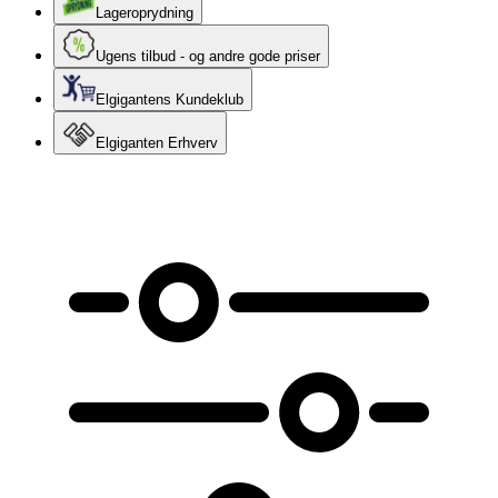
Lageroprydning
Ugens tilbud - og andre gode priser
Elgigantens Kundeklub
Elgiganten Erhverv