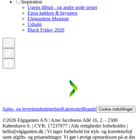
Inspiration
Ugens tilbud - og andre gode priser
Epoq køkken & bryggers
Elgigantens Magasin
Udsalg
Black Friday 2026
Salgs- og leveringsbetingelser
Kategorier
Brands
Cookie indstillinger
©2026 Elgiganten A/S | Arne Jacobsens Allé 16, 2. - 2300
København S. | CVR: 17237977 | Alle rettigheder forbeholdes |
hello@elgiganten.dk | Vi tager forbehold for tryk- og korrekturfejl
samt afgifts- og prisændringer. Vi gør i øvrigt opmærksom på at din