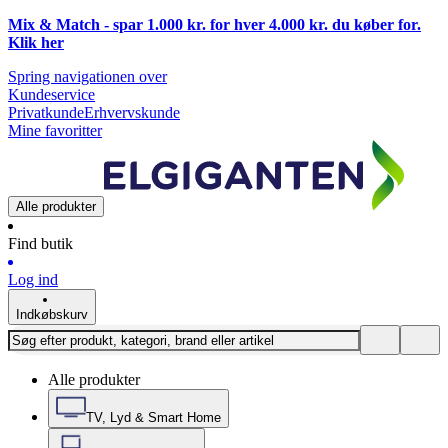
Mix & Match - spar 1.000 kr. for hver 4.000 kr. du køber for.
Klik
her
Spring navigationen over
Kundeservice
Privatkunde
Erhvervskunde
Mine favoritter
Alle produkter
Find butik
Log ind
Indkøbskurv
Alle produkter
TV, Lyd & Smart Home