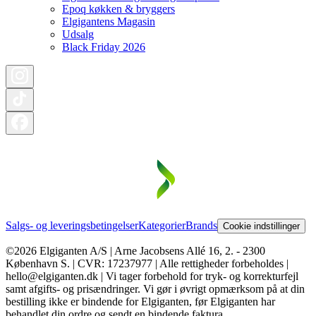
Epoq køkken & bryggers
Elgigantens Magasin
Udsalg
Black Friday 2026
Salgs- og leveringsbetingelser
Kategorier
Brands
Cookie indstillinger
©2026 Elgiganten A/S | Arne Jacobsens Allé 16, 2. - 2300
København S. | CVR: 17237977 | Alle rettigheder forbeholdes |
hello@elgiganten.dk | Vi tager forbehold for tryk- og korrekturfejl
samt afgifts- og prisændringer. Vi gør i øvrigt opmærksom på at din
bestilling ikke er bindende for Elgiganten, før Elgiganten har
behandlet din ordre og sendt en bindende faktura.