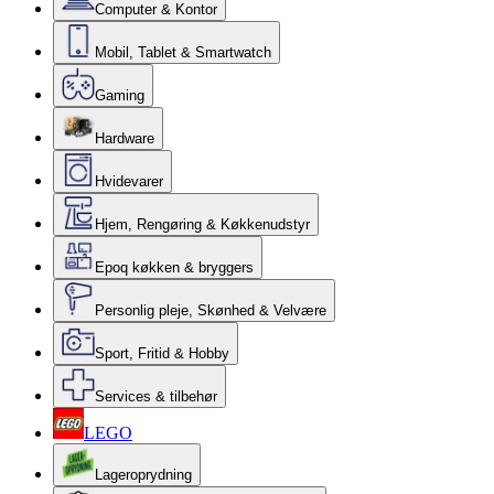
Computer & Kontor
Mobil, Tablet & Smartwatch
Gaming
Hardware
Hvidevarer
Hjem, Rengøring & Køkkenudstyr
Epoq køkken & bryggers
Personlig pleje, Skønhed & Velvære
Sport, Fritid & Hobby
Services & tilbehør
LEGO
Lageroprydning