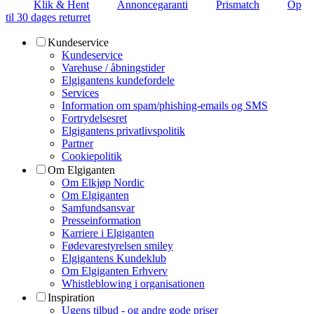
Klik & Hent
Annoncegaranti
Prismatch
Op
til 30 dages returret
Kundeservice
Kundeservice
Varehuse / åbningstider
Elgigantens kundefordele
Services
Information om spam/phishing-emails og SMS
Fortrydelsesret
Elgigantens privatlivspolitik
Partner
Cookiepolitik
Om Elgiganten
Om Elkjøp Nordic
Om Elgiganten
Samfundsansvar
Presseinformation
Karriere i Elgiganten
Fødevarestyrelsen smiley
Elgigantens Kundeklub
Om Elgiganten Erhverv
Whistleblowing i organisationen
Inspiration
Ugens tilbud - og andre gode priser