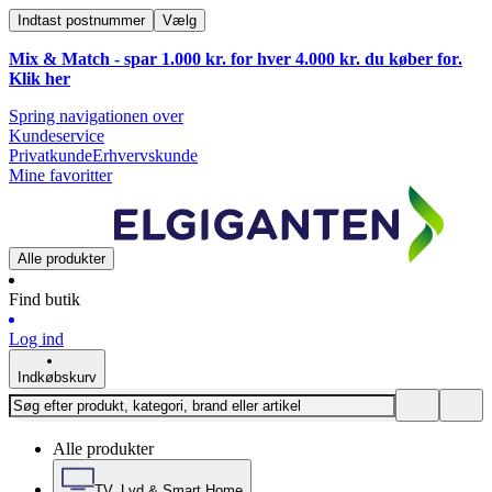
Indtast postnummer
Vælg
Mix & Match - spar 1.000 kr. for hver 4.000 kr. du køber for.
Klik
her
Spring navigationen over
Kundeservice
Privatkunde
Erhvervskunde
Mine favoritter
Alle produkter
Find butik
Log ind
Indkøbskurv
Alle produkter
TV, Lyd & Smart Home