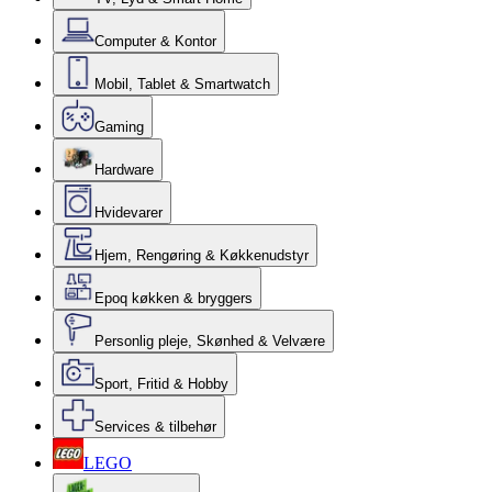
Computer & Kontor
Mobil, Tablet & Smartwatch
Gaming
Hardware
Hvidevarer
Hjem, Rengøring & Køkkenudstyr
Epoq køkken & bryggers
Personlig pleje, Skønhed & Velvære
Sport, Fritid & Hobby
Services & tilbehør
LEGO