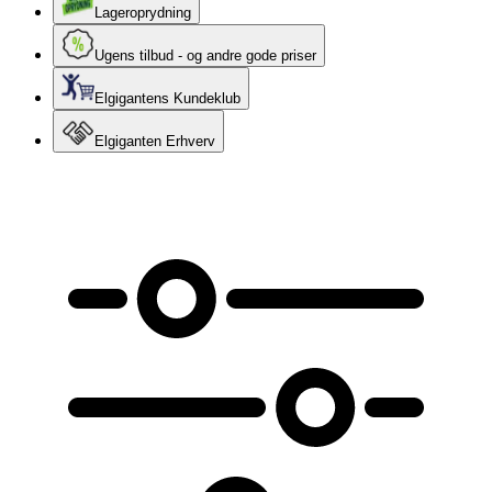
Lageroprydning
Ugens tilbud - og andre gode priser
Elgigantens Kundeklub
Elgiganten Erhverv