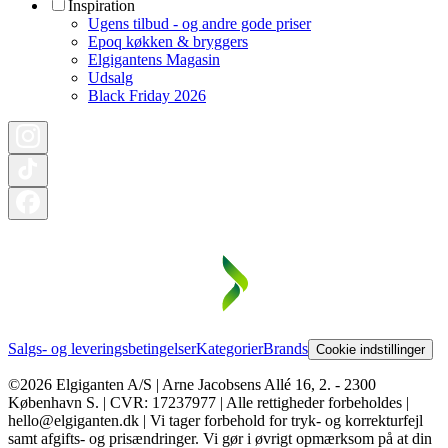
Inspiration
Ugens tilbud - og andre gode priser
Epoq køkken & bryggers
Elgigantens Magasin
Udsalg
Black Friday 2026
Salgs- og leveringsbetingelser
Kategorier
Brands
Cookie indstillinger
©2026 Elgiganten A/S | Arne Jacobsens Allé 16, 2. - 2300
København S. | CVR: 17237977 | Alle rettigheder forbeholdes |
hello@elgiganten.dk | Vi tager forbehold for tryk- og korrekturfejl
samt afgifts- og prisændringer. Vi gør i øvrigt opmærksom på at din