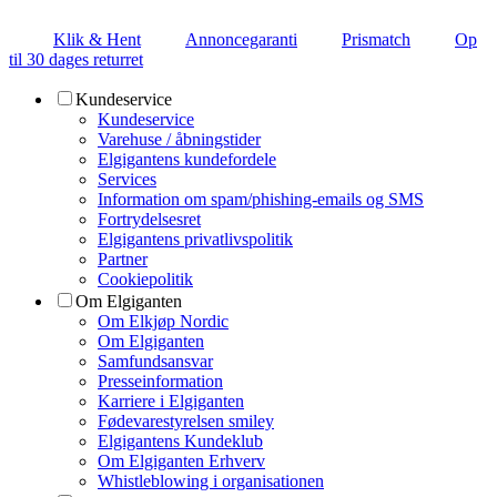
Klik & Hent
Annoncegaranti
Prismatch
Op
til 30 dages returret
Kundeservice
Kundeservice
Varehuse / åbningstider
Elgigantens kundefordele
Services
Information om spam/phishing-emails og SMS
Fortrydelsesret
Elgigantens privatlivspolitik
Partner
Cookiepolitik
Om Elgiganten
Om Elkjøp Nordic
Om Elgiganten
Samfundsansvar
Presseinformation
Karriere i Elgiganten
Fødevarestyrelsen smiley
Elgigantens Kundeklub
Om Elgiganten Erhverv
Whistleblowing i organisationen