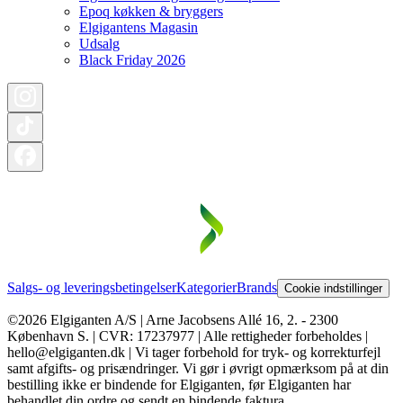
Epoq køkken & bryggers
Elgigantens Magasin
Udsalg
Black Friday 2026
Salgs- og leveringsbetingelser
Kategorier
Brands
Cookie indstillinger
©2026 Elgiganten A/S | Arne Jacobsens Allé 16, 2. - 2300
København S. | CVR: 17237977 | Alle rettigheder forbeholdes |
hello@elgiganten.dk | Vi tager forbehold for tryk- og korrekturfejl
samt afgifts- og prisændringer. Vi gør i øvrigt opmærksom på at din
bestilling ikke er bindende for Elgiganten, før Elgiganten har
behandlet din ordre og sendt en bindende faktura.