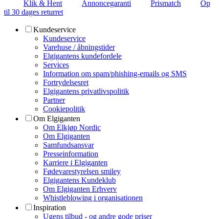
Klik & Hent
Annoncegaranti
Prismatch
Op
til 30 dages returret
Kundeservice
Kundeservice
Varehuse / åbningstider
Elgigantens kundefordele
Services
Information om spam/phishing-emails og SMS
Fortrydelsesret
Elgigantens privatlivspolitik
Partner
Cookiepolitik
Om Elgiganten
Om Elkjøp Nordic
Om Elgiganten
Samfundsansvar
Presseinformation
Karriere i Elgiganten
Fødevarestyrelsen smiley
Elgigantens Kundeklub
Om Elgiganten Erhverv
Whistleblowing i organisationen
Inspiration
Ugens tilbud - og andre gode priser