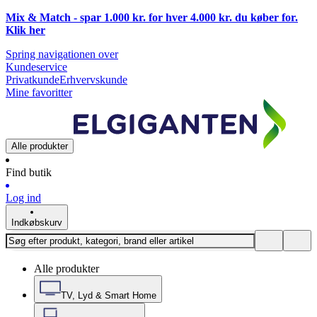
Mix & Match - spar 1.000 kr. for hver 4.000 kr. du køber for.
Klik
her
Spring navigationen over
Kundeservice
Privatkunde
Erhvervskunde
Mine favoritter
Alle produkter
Find butik
Log ind
Indkøbskurv
Alle produkter
TV, Lyd & Smart Home