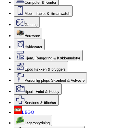
Computer & Kontor
Mobil, Tablet & Smartwatch
Gaming
Hardware
Hvidevarer
Hjem, Rengøring & Køkkenudstyr
Epoq køkken & bryggers
Personlig pleje, Skønhed & Velvære
Sport, Fritid & Hobby
Services & tilbehør
LEGO
Lageroprydning