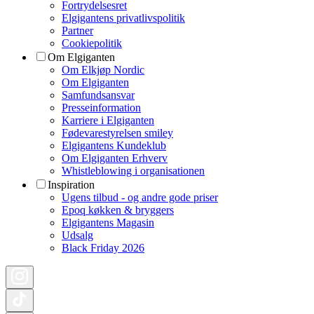
Fortrydelsesret
Elgigantens privatlivspolitik
Partner
Cookiepolitik
Om Elgiganten
Om Elkjøp Nordic
Om Elgiganten
Samfundsansvar
Presseinformation
Karriere i Elgiganten
Fødevarestyrelsen smiley
Elgigantens Kundeklub
Om Elgiganten Erhverv
Whistleblowing i organisationen
Inspiration
Ugens tilbud - og andre gode priser
Epoq køkken & bryggers
Elgigantens Magasin
Udsalg
Black Friday 2026