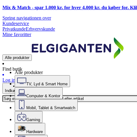
Mix & Match - spar 1.000 kr. for hver 4.000 kr. du køber for. Kl
Spring navigationen over
Kundeservice
Privatkunde
Erhvervskunde
Mine favoritter
Alle produkter
Find butik
Alle produkter
Log ind
TV, Lyd & Smart Home
Indkøbskurv
Computer & Kontor
Mobil, Tablet & Smartwatch
Gaming
Hardware