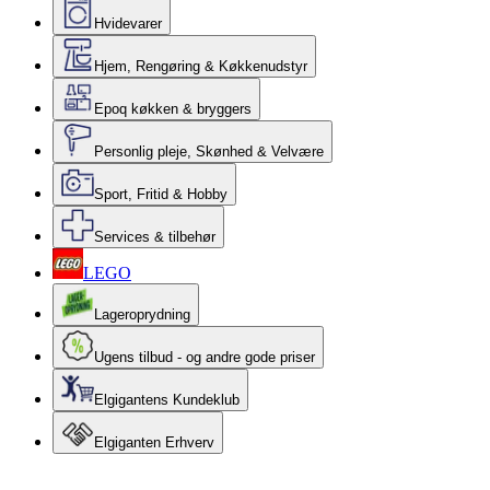
Hvidevarer
Hjem, Rengøring & Køkkenudstyr
Epoq køkken & bryggers
Personlig pleje, Skønhed & Velvære
Sport, Fritid & Hobby
Services & tilbehør
LEGO
Lageroprydning
Ugens tilbud - og andre gode priser
Elgigantens Kundeklub
Elgiganten Erhverv