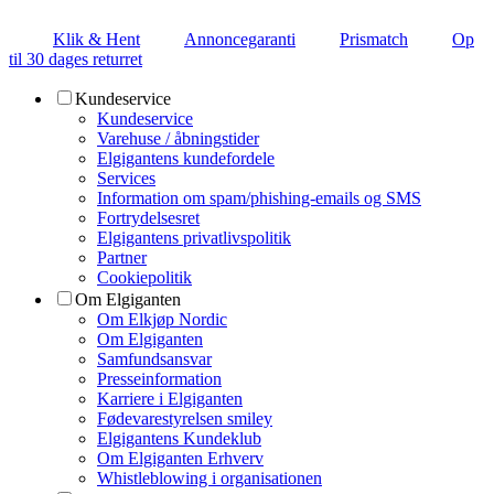
Klik & Hent
Annoncegaranti
Prismatch
Op
til 30 dages returret
Kundeservice
Kundeservice
Varehuse / åbningstider
Elgigantens kundefordele
Services
Information om spam/phishing-emails og SMS
Fortrydelsesret
Elgigantens privatlivspolitik
Partner
Cookiepolitik
Om Elgiganten
Om Elkjøp Nordic
Om Elgiganten
Samfundsansvar
Presseinformation
Karriere i Elgiganten
Fødevarestyrelsen smiley
Elgigantens Kundeklub
Om Elgiganten Erhverv
Whistleblowing i organisationen