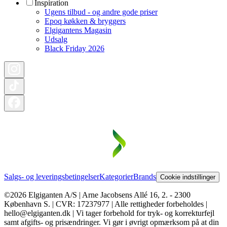
Inspiration
Ugens tilbud - og andre gode priser
Epoq køkken & bryggers
Elgigantens Magasin
Udsalg
Black Friday 2026
Salgs- og leveringsbetingelser
Kategorier
Brands
Cookie indstillinger
©2026 Elgiganten A/S | Arne Jacobsens Allé 16, 2. - 2300
København S. | CVR: 17237977 | Alle rettigheder forbeholdes |
hello@elgiganten.dk | Vi tager forbehold for tryk- og korrekturfejl
samt afgifts- og prisændringer. Vi gør i øvrigt opmærksom på at din