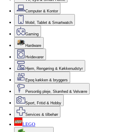
Computer & Kontor
Mobil, Tablet & Smartwatch
Gaming
Hardware
Hvidevarer
Hjem, Rengøring & Køkkenudstyr
Epoq køkken & bryggers
Personlig pleje, Skønhed & Velvære
Sport, Fritid & Hobby
Services & tilbehør
LEGO