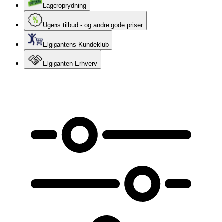
Lageroprydning
Ugens tilbud - og andre gode priser
Elgigantens Kundeklub
Elgiganten Erhverv