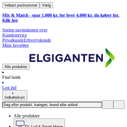
Indtast postnummer
Vælg
Mix & Match - spar 1.000 kr. for hver 4.000 kr. du køber for.
Klik
her
Spring navigationen over
Kundeservice
Privatkunde
Erhvervskunde
Mine favoritter
Alle produkter
Find butik
Log ind
Indkøbskurv
Alle produkter
TV, Lyd & Smart Home