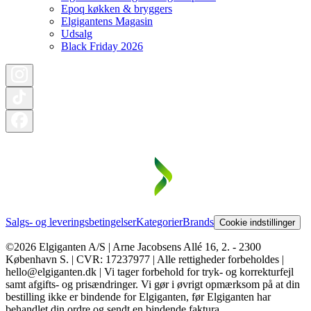
Epoq køkken & bryggers
Elgigantens Magasin
Udsalg
Black Friday 2026
Salgs- og leveringsbetingelser
Kategorier
Brands
Cookie indstillinger
©2026 Elgiganten A/S | Arne Jacobsens Allé 16, 2. - 2300
København S. | CVR: 17237977 | Alle rettigheder forbeholdes |
hello@elgiganten.dk | Vi tager forbehold for tryk- og korrekturfejl
samt afgifts- og prisændringer. Vi gør i øvrigt opmærksom på at din
bestilling ikke er bindende for Elgiganten, før Elgiganten har
behandlet din ordre og sendt en bindende faktura.