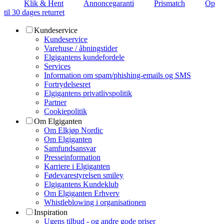
Klik & Hent
Annoncegaranti
Prismatch
Op
til 30 dages returret
Kundeservice
Kundeservice
Varehuse / åbningstider
Elgigantens kundefordele
Services
Information om spam/phishing-emails og SMS
Fortrydelsesret
Elgigantens privatlivspolitik
Partner
Cookiepolitik
Om Elgiganten
Om Elkjøp Nordic
Om Elgiganten
Samfundsansvar
Presseinformation
Karriere i Elgiganten
Fødevarestyrelsen smiley
Elgigantens Kundeklub
Om Elgiganten Erhverv
Whistleblowing i organisationen
Inspiration
Ugens tilbud - og andre gode priser