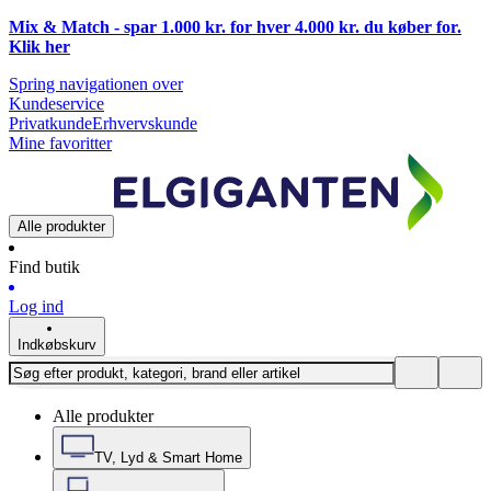
Mix & Match - spar 1.000 kr. for hver 4.000 kr. du køber for.
Klik
her
Spring navigationen over
Kundeservice
Privatkunde
Erhvervskunde
Mine favoritter
Alle produkter
Find butik
Log ind
Indkøbskurv
Alle produkter
TV, Lyd & Smart Home