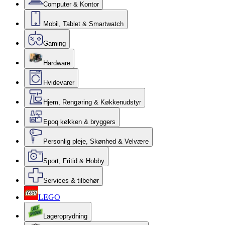
Computer & Kontor
Mobil, Tablet & Smartwatch
Gaming
Hardware
Hvidevarer
Hjem, Rengøring & Køkkenudstyr
Epoq køkken & bryggers
Personlig pleje, Skønhed & Velvære
Sport, Fritid & Hobby
Services & tilbehør
LEGO
Lageroprydning