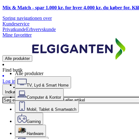
Mix & Match - spar 1.000 kr. for hver 4.000 kr. du køber for. Kl
Spring navigationen over
Kundeservice
Privatkunde
Erhvervskunde
Mine favoritter
Alle produkter
Find butik
Alle produkter
Log ind
TV, Lyd & Smart Home
Indkøbskurv
Computer & Kontor
Mobil, Tablet & Smartwatch
Gaming
Hardware