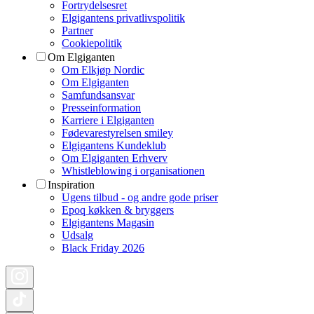
Fortrydelsesret
Elgigantens privatlivspolitik
Partner
Cookiepolitik
Om Elgiganten
Om Elkjøp Nordic
Om Elgiganten
Samfundsansvar
Presseinformation
Karriere i Elgiganten
Fødevarestyrelsen smiley
Elgigantens Kundeklub
Om Elgiganten Erhverv
Whistleblowing i organisationen
Inspiration
Ugens tilbud - og andre gode priser
Epoq køkken & bryggers
Elgigantens Magasin
Udsalg
Black Friday 2026