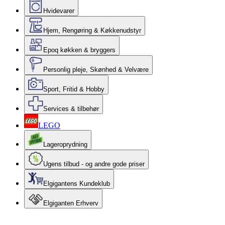
Hvidevarer
Hjem, Rengøring & Køkkenudstyr
Epoq køkken & bryggers
Personlig pleje, Skønhed & Velvære
Sport, Fritid & Hobby
Services & tilbehør
LEGO
Lageroprydning
Ugens tilbud - og andre gode priser
Elgigantens Kundeklub
Elgiganten Erhverv