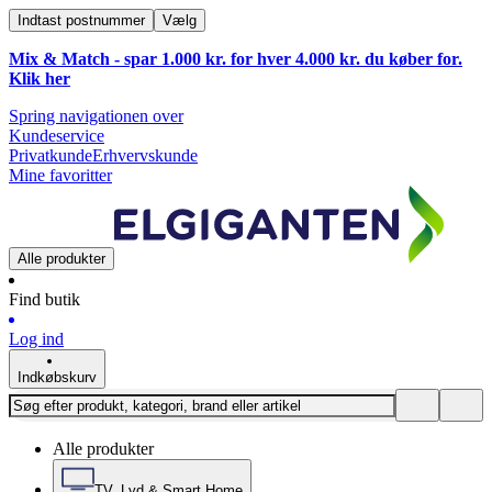
Indtast postnummer
Vælg
Mix & Match - spar 1.000 kr. for hver 4.000 kr. du køber for.
Klik
her
Spring navigationen over
Kundeservice
Privatkunde
Erhvervskunde
Mine favoritter
Alle produkter
Find butik
Log ind
Indkøbskurv
Alle produkter
TV, Lyd & Smart Home