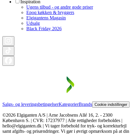
Inspiration
Ugens tilbud - og andre gode priser
Epoq køkken & bryggers
Elgigantens Magasin
Udsalg
Black Friday 2026
Salgs- og leveringsbetingelser
Kategorier
Brands
Cookie indstillinger
©2026 Elgiganten A/S | Arne Jacobsens Allé 16, 2. - 2300
København S. | CVR: 17237977 | Alle rettigheder forbeholdes |
hello@elgiganten.dk | Vi tager forbehold for tryk- og korrekturfejl
samt afgifts- og prisændringer. Vi gør i øvrigt opmærksom på at din