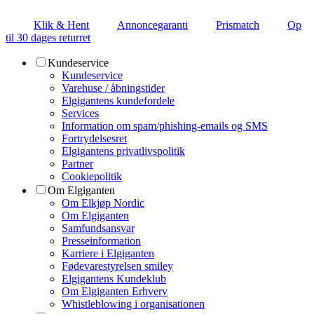
Klik & Hent
Annoncegaranti
Prismatch
Op
til 30 dages returret
Kundeservice
Kundeservice
Varehuse / åbningstider
Elgigantens kundefordele
Services
Information om spam/phishing-emails og SMS
Fortrydelsesret
Elgigantens privatlivspolitik
Partner
Cookiepolitik
Om Elgiganten
Om Elkjøp Nordic
Om Elgiganten
Samfundsansvar
Presseinformation
Karriere i Elgiganten
Fødevarestyrelsen smiley
Elgigantens Kundeklub
Om Elgiganten Erhverv
Whistleblowing i organisationen