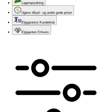
Lageroprydning
Ugens tilbud - og andre gode priser
Elgigantens Kundeklub
Elgiganten Erhverv