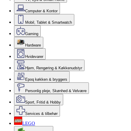
Computer & Kontor
Mobil, Tablet & Smartwatch
Gaming
Hardware
Hvidevarer
Hjem, Rengøring & Køkkenudstyr
Epoq køkken & bryggers
Personlig pleje, Skønhed & Velvære
Sport, Fritid & Hobby
Services & tilbehør
LEGO