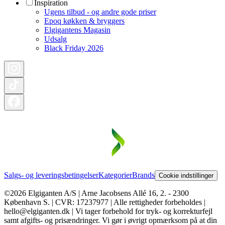
Inspiration
Ugens tilbud - og andre gode priser
Epoq køkken & bryggers
Elgigantens Magasin
Udsalg
Black Friday 2026
Salgs- og leveringsbetingelser
Kategorier
Brands
Cookie indstillinger
©2026 Elgiganten A/S | Arne Jacobsens Allé 16, 2. - 2300
København S. | CVR: 17237977 | Alle rettigheder forbeholdes |
hello@elgiganten.dk | Vi tager forbehold for tryk- og korrekturfejl
samt afgifts- og prisændringer. Vi gør i øvrigt opmærksom på at din