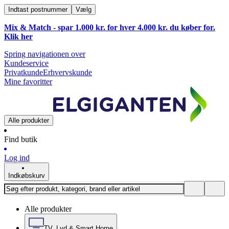
Indtast postnummer
Vælg
Mix & Match - spar 1.000 kr. for hver 4.000 kr. du køber for.
Klik
her
Spring navigationen over
Kundeservice
Privatkunde
Erhvervskunde
Mine favoritter
Alle produkter
Find butik
Log ind
Indkøbskurv
Alle produkter
TV, Lyd & Smart Home