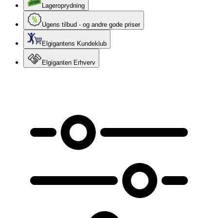
Lageroprydning
Ugens tilbud - og andre gode priser
Elgigantens Kundeklub
Elgiganten Erhverv