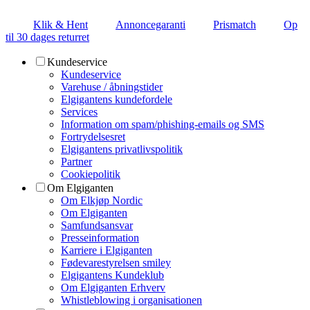
Klik & Hent
Annoncegaranti
Prismatch
Op
til 30 dages returret
Kundeservice
Kundeservice
Varehuse / åbningstider
Elgigantens kundefordele
Services
Information om spam/phishing-emails og SMS
Fortrydelsesret
Elgigantens privatlivspolitik
Partner
Cookiepolitik
Om Elgiganten
Om Elkjøp Nordic
Om Elgiganten
Samfundsansvar
Presseinformation
Karriere i Elgiganten
Fødevarestyrelsen smiley
Elgigantens Kundeklub
Om Elgiganten Erhverv
Whistleblowing i organisationen