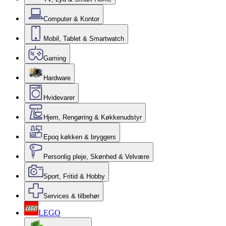
Computer & Kontor
Mobil, Tablet & Smartwatch
Gaming
Hardware
Hvidevarer
Hjem, Rengøring & Køkkenudstyr
Epoq køkken & bryggers
Personlig pleje, Skønhed & Velvære
Sport, Fritid & Hobby
Services & tilbehør
LEGO