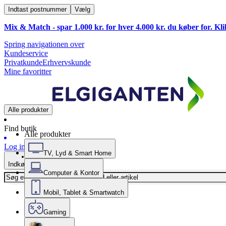
Indtast postnummer
Vælg
Mix & Match - spar 1.000 kr. for hver 4.000 kr. du køber for. Kl
Spring navigationen over
Kundeservice
Privatkunde
Erhvervskunde
Mine favoritter
Alle produkter
Find butik
Alle produkter
Log ind
TV, Lyd & Smart Home
Indkøbskurv
Computer & Kontor
Mobil, Tablet & Smartwatch
Gaming