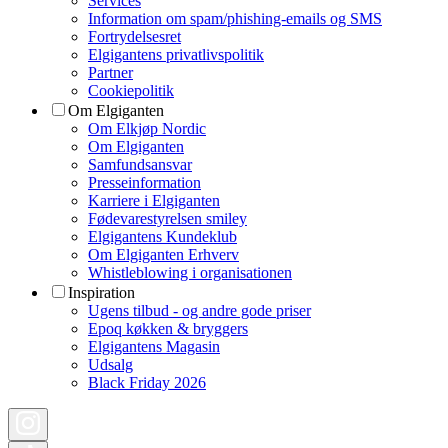
Services
Information om spam/phishing-emails og SMS
Fortrydelsesret
Elgigantens privatlivspolitik
Partner
Cookiepolitik
Om Elgiganten
Om Elkjøp Nordic
Om Elgiganten
Samfundsansvar
Presseinformation
Karriere i Elgiganten
Fødevarestyrelsen smiley
Elgigantens Kundeklub
Om Elgiganten Erhverv
Whistleblowing i organisationen
Inspiration
Ugens tilbud - og andre gode priser
Epoq køkken & bryggers
Elgigantens Magasin
Udsalg
Black Friday 2026