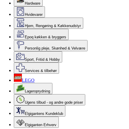
Hardware
Hvidevarer
Hjem, Rengøring & Køkkenudstyr
Epoq køkken & bryggers
Personlig pleje, Skønhed & Velvære
Sport, Fritid & Hobby
Services & tilbehør
LEGO
Lageroprydning
Ugens tilbud - og andre gode priser
Elgigantens Kundeklub
Elgiganten Erhverv