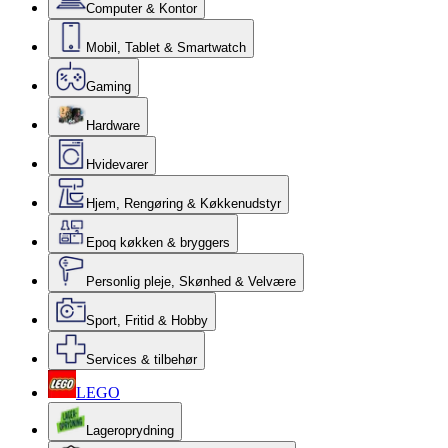
Computer & Kontor
Mobil, Tablet & Smartwatch
Gaming
Hardware
Hvidevarer
Hjem, Rengøring & Køkkenudstyr
Epoq køkken & bryggers
Personlig pleje, Skønhed & Velvære
Sport, Fritid & Hobby
Services & tilbehør
LEGO
Lageroprydning