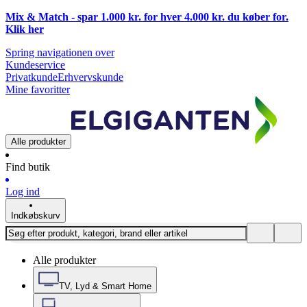
Mix & Match - spar 1.000 kr. for hver 4.000 kr. du køber for.
Klik
her
Spring navigationen over
Kundeservice
Privatkunde
Erhvervskunde
Mine favoritter
Alle produkter
Find butik
Log ind
Indkøbskurv
Alle produkter
TV, Lyd & Smart Home