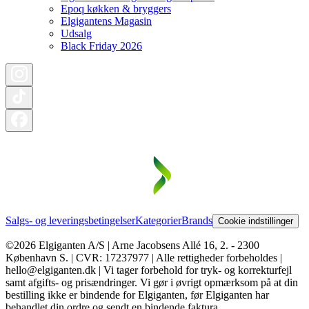
Epoq køkken & bryggers
Elgigantens Magasin
Udsalg
Black Friday 2026
Salgs- og leveringsbetingelser
Kategorier
Brands
Cookie indstillinger
©2026 Elgiganten A/S | Arne Jacobsens Allé 16, 2. - 2300
København S. | CVR: 17237977 | Alle rettigheder forbeholdes |
hello@elgiganten.dk | Vi tager forbehold for tryk- og korrekturfejl
samt afgifts- og prisændringer. Vi gør i øvrigt opmærksom på at din
bestilling ikke er bindende for Elgiganten, før Elgiganten har
behandlet din ordre og sendt en bindende faktura.