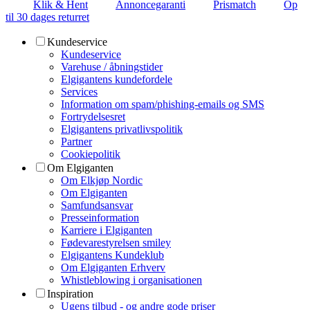
Klik & Hent
Annoncegaranti
Prismatch
Op
til 30 dages returret
Kundeservice
Kundeservice
Varehuse / åbningstider
Elgigantens kundefordele
Services
Information om spam/phishing-emails og SMS
Fortrydelsesret
Elgigantens privatlivspolitik
Partner
Cookiepolitik
Om Elgiganten
Om Elkjøp Nordic
Om Elgiganten
Samfundsansvar
Presseinformation
Karriere i Elgiganten
Fødevarestyrelsen smiley
Elgigantens Kundeklub
Om Elgiganten Erhverv
Whistleblowing i organisationen
Inspiration
Ugens tilbud - og andre gode priser