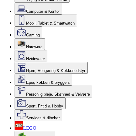
Computer & Kontor
Mobil, Tablet & Smartwatch
Gaming
Hardware
Hvidevarer
Hjem, Rengøring & Køkkenudstyr
Epoq køkken & bryggers
Personlig pleje, Skønhed & Velvære
Sport, Fritid & Hobby
Services & tilbehør
LEGO