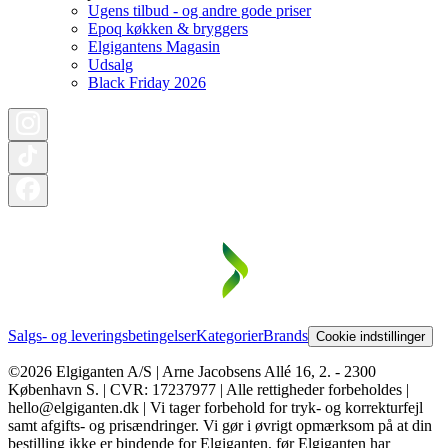
Ugens tilbud - og andre gode priser
Epoq køkken & bryggers
Elgigantens Magasin
Udsalg
Black Friday 2026
Salgs- og leveringsbetingelser
Kategorier
Brands
Cookie indstillinger
©2026 Elgiganten A/S | Arne Jacobsens Allé 16, 2. - 2300
København S. | CVR: 17237977 | Alle rettigheder forbeholdes |
hello@elgiganten.dk | Vi tager forbehold for tryk- og korrekturfejl
samt afgifts- og prisændringer. Vi gør i øvrigt opmærksom på at din
bestilling ikke er bindende for Elgiganten, før Elgiganten har