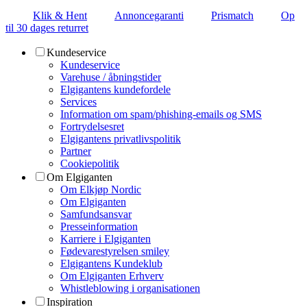
Klik & Hent
Annoncegaranti
Prismatch
Op
til 30 dages returret
Kundeservice
Kundeservice
Varehuse / åbningstider
Elgigantens kundefordele
Services
Information om spam/phishing-emails og SMS
Fortrydelsesret
Elgigantens privatlivspolitik
Partner
Cookiepolitik
Om Elgiganten
Om Elkjøp Nordic
Om Elgiganten
Samfundsansvar
Presseinformation
Karriere i Elgiganten
Fødevarestyrelsen smiley
Elgigantens Kundeklub
Om Elgiganten Erhverv
Whistleblowing i organisationen
Inspiration