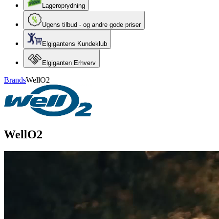
Lageroprydning
Ugens tilbud - og andre gode priser
Elgigantens Kundeklub
Elgiganten Erhverv
Brands
WellO2
WellO2