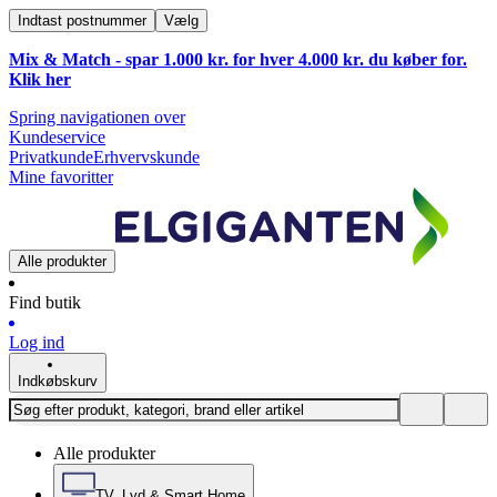
Indtast postnummer
Vælg
Mix & Match - spar 1.000 kr. for hver 4.000 kr. du køber for.
Klik
her
Spring navigationen over
Kundeservice
Privatkunde
Erhvervskunde
Mine favoritter
Alle produkter
Find butik
Log ind
Indkøbskurv
Alle produkter
TV, Lyd & Smart Home