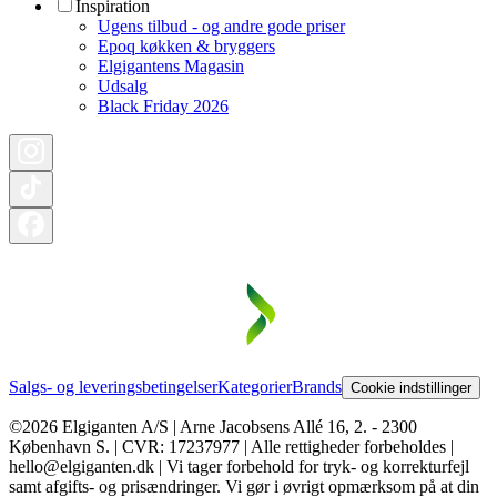
Inspiration
Ugens tilbud - og andre gode priser
Epoq køkken & bryggers
Elgigantens Magasin
Udsalg
Black Friday 2026
Salgs- og leveringsbetingelser
Kategorier
Brands
Cookie indstillinger
©2026 Elgiganten A/S | Arne Jacobsens Allé 16, 2. - 2300
København S. | CVR: 17237977 | Alle rettigheder forbeholdes |
hello@elgiganten.dk | Vi tager forbehold for tryk- og korrekturfejl
samt afgifts- og prisændringer. Vi gør i øvrigt opmærksom på at din