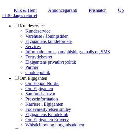
Klik & Hent
Annoncegaranti
Prismatch
Op
til 30 dages returret
Kundeservice
Kundeservice
Varehuse / åbningstider
Elgigantens kundefordele
Services
Information om spam/phishing-emails og SMS
Fortrydelsesret
Elgigantens privatlivspolitik
Partner
Cookiepolitik
Om Elgiganten
Om Elkjøp Nordic
Om Elgiganten
Samfundsansvar
Presseinformation
Karriere i Elgiganten
Fødevarestyrelsen smiley
Elgigantens Kundeklub
Om Elgiganten Erhverv
Whistleblowing i organisationen