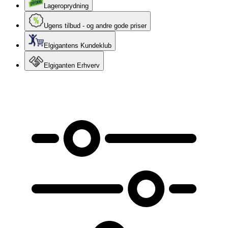
Lageroprydning
Ugens tilbud - og andre gode priser
Elgigantens Kundeklub
Elgiganten Erhverv