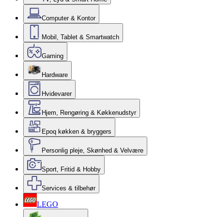
Computer & Kontor
Mobil, Tablet & Smartwatch
Gaming
Hardware
Hvidevarer
Hjem, Rengøring & Køkkenudstyr
Epoq køkken & bryggers
Personlig pleje, Skønhed & Velvære
Sport, Fritid & Hobby
Services & tilbehør
LEGO