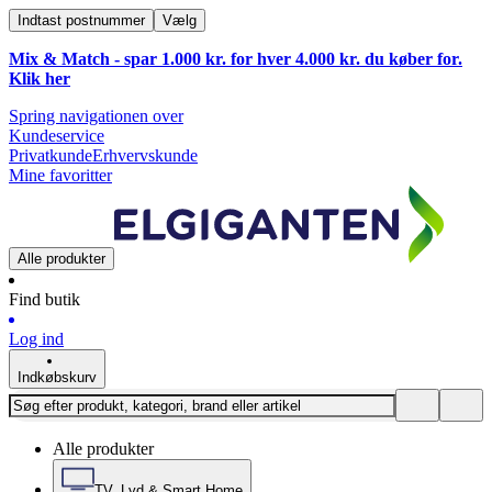
Indtast postnummer
Vælg
Mix & Match - spar 1.000 kr. for hver 4.000 kr. du køber for.
Klik
her
Spring navigationen over
Kundeservice
Privatkunde
Erhvervskunde
Mine favoritter
Alle produkter
Find butik
Log ind
Indkøbskurv
Alle produkter
TV, Lyd & Smart Home