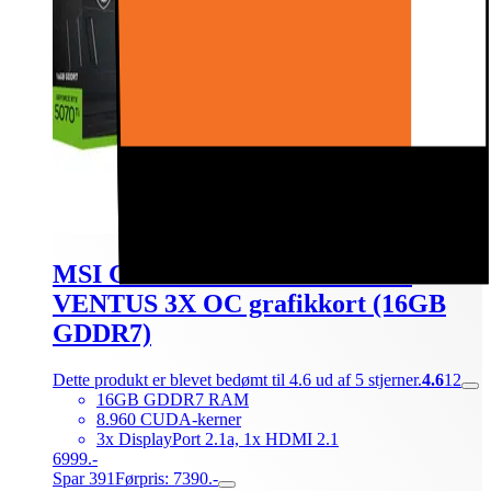
MSI GeForce RTX 5070 Ti 16G
VENTUS 3X OC grafikkort (16GB
GDDR7)
Dette produkt er blevet bedømt til 4.6 ud af 5 stjerner.
4.6
12
16GB GDDR7 RAM
8.960 CUDA-kerner
3x DisplayPort 2.1a, 1x HDMI 2.1
6999.-
Spar 391
Førpris: 7390.-