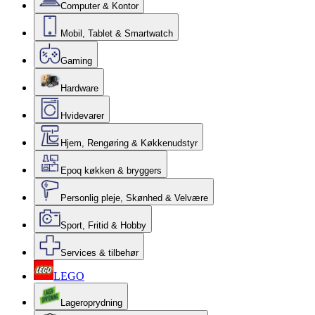
Computer & Kontor
Mobil, Tablet & Smartwatch
Gaming
Hardware
Hvidevarer
Hjem, Rengøring & Køkkenudstyr
Epoq køkken & bryggers
Personlig pleje, Skønhed & Velvære
Sport, Fritid & Hobby
Services & tilbehør
LEGO
Lageroprydning