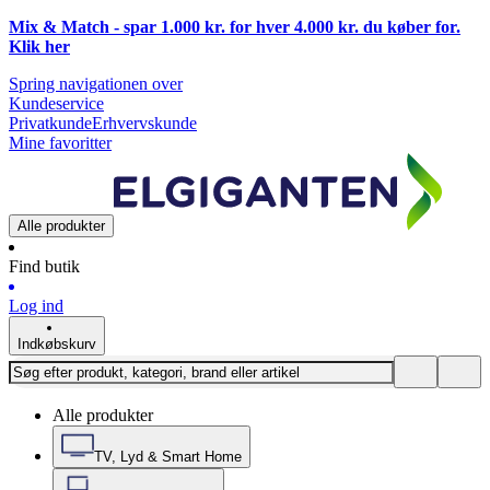
Mix & Match - spar 1.000 kr. for hver 4.000 kr. du køber for.
Klik
her
Spring navigationen over
Kundeservice
Privatkunde
Erhvervskunde
Mine favoritter
Alle produkter
Find butik
Log ind
Indkøbskurv
Alle produkter
TV, Lyd & Smart Home