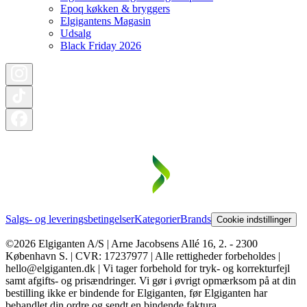
Epoq køkken & bryggers
Elgigantens Magasin
Udsalg
Black Friday 2026
Salgs- og leveringsbetingelser
Kategorier
Brands
Cookie indstillinger
©2026 Elgiganten A/S | Arne Jacobsens Allé 16, 2. - 2300
København S. | CVR: 17237977 | Alle rettigheder forbeholdes |
hello@elgiganten.dk | Vi tager forbehold for tryk- og korrekturfejl
samt afgifts- og prisændringer. Vi gør i øvrigt opmærksom på at din
bestilling ikke er bindende for Elgiganten, før Elgiganten har
behandlet din ordre og sendt en bindende faktura.