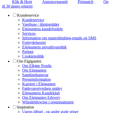
Klik & Hent
Annoncegaranti
Prismatch
Op
til 30 dages returret
Kundeservice
Kundeservice
Varehuse / åbningstider
Elgigantens kundefordele
Services
Information om spam/phishing-emails og SMS
Fortrydelsesret
Elgigantens privatlivspolitik
Partner
Cookiepolitik
Om Elgiganten
Om Elkjøp Nordic
Om Elgiganten
Samfundsansvar
Presseinformation
Karriere i Elgiganten
Fødevarestyrelsen smiley
Elgigantens Kundeklub
Om Elgiganten Erhverv
Whistleblowing i organisationen
Inspiration
Ugens tilbud - og andre gode priser