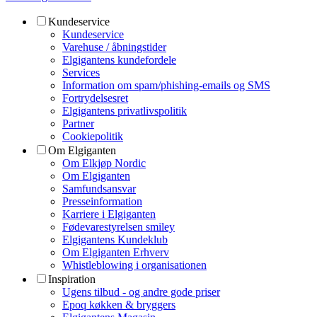
Kundeservice
Kundeservice
Varehuse / åbningstider
Elgigantens kundefordele
Services
Information om spam/phishing-emails og SMS
Fortrydelsesret
Elgigantens privatlivspolitik
Partner
Cookiepolitik
Om Elgiganten
Om Elkjøp Nordic
Om Elgiganten
Samfundsansvar
Presseinformation
Karriere i Elgiganten
Fødevarestyrelsen smiley
Elgigantens Kundeklub
Om Elgiganten Erhverv
Whistleblowing i organisationen
Inspiration
Ugens tilbud - og andre gode priser
Epoq køkken & bryggers