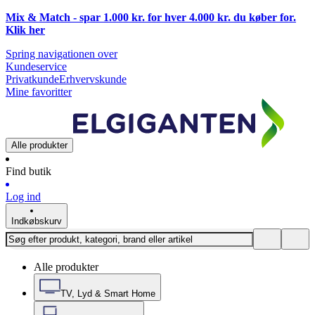
Mix & Match - spar 1.000 kr. for hver 4.000 kr. du køber for.
Klik
her
Spring navigationen over
Kundeservice
Privatkunde
Erhvervskunde
Mine favoritter
Alle produkter
Find butik
Log ind
Indkøbskurv
Alle produkter
TV, Lyd & Smart Home