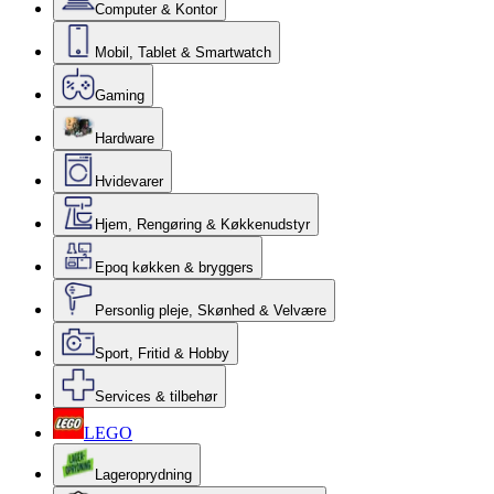
Computer & Kontor
Mobil, Tablet & Smartwatch
Gaming
Hardware
Hvidevarer
Hjem, Rengøring & Køkkenudstyr
Epoq køkken & bryggers
Personlig pleje, Skønhed & Velvære
Sport, Fritid & Hobby
Services & tilbehør
LEGO
Lageroprydning