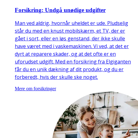
Forsikring: Undgå unødige udgifter
Man ved aldrig, hvornår uheldet er ude. Pludselig
står du med en knust mobilskærm, et TV, der er
gået i sort, eller en løs genstand, der ikke skulle
have været med i vaskemaskinen. Vi ved, at det er
dyrt at reparere skader, og at det ofte er en
uforudset udgift. Med en forsikring fra Elgiganten
får du en unik dækning af dit produkt, og du er
forberedt, hvis der skulle ske noget.
Mere om forsikringer