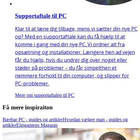
Supportaftale til PC
Klar til at læne dig tilbage, mens vi sætter din nye PC
op? Med en supportaftale kan du få hjælp til at
komme i gang med din nye PC. Vi ordner alt fra
opsætning og installationer. Længere hen ad vejen
får du hjælp, hvis du undrer dig over noget eller
støder på problemer – du får simpelthen et
nemmere forhold til din computer, og slipper for
PC-problemer.
Mere om supportaftalen til PC
Få mere inspiraiton
Bærbar PC - guides og artikler
Hvordan vælger man - guides og
artikler
Elgigantens Magasin