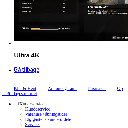
Ultra 4K
Gå tilbage
Klik & Hent
Annoncegaranti
Prismatch
Op
til 30 dages returret
Kundeservice
Kundeservice
Varehuse / åbningstider
Elgigantens kundefordele
Services