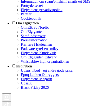
Information om spam/phishing-emails og SMS
Fortrydelsesret
Elgigantens privatlivspolitik
Partner
Cookiepolitik
Om Elgiganten
Om Elkjøp Nordic
Om Elgiganten
Samfundsansvar
Presseinformation
Karriere i Elgiganten
Fødevarestyrelsen smiley
Elgigantens Kundeklub
Om Elgiganten Erhverv
Whistleblowing i organisationen
Inspiration
Ugens tilbud - og andre gode priser
Epoq køkken & bryggers
Elgigantens Magasin
Udsalg
Black Friday 2026