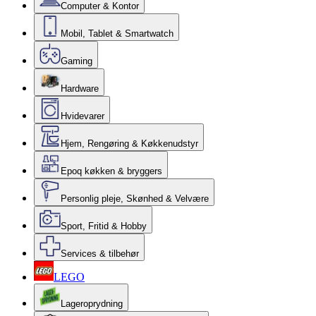
Computer & Kontor
Mobil, Tablet & Smartwatch
Gaming
Hardware
Hvidevarer
Hjem, Rengøring & Køkkenudstyr
Epoq køkken & bryggers
Personlig pleje, Skønhed & Velvære
Sport, Fritid & Hobby
Services & tilbehør
LEGO
Lageroprydning