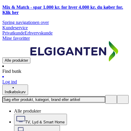
Mix & Match - spar 1.000 kr. for hver 4.000 kr. du køber for.
Klik
her
Spring navigationen over
Kundeservice
Privatkunde
Erhvervskunde
Mine favoritter
Alle produkter
Find butik
Log ind
Indkøbskurv
Alle produkter
TV, Lyd & Smart Home