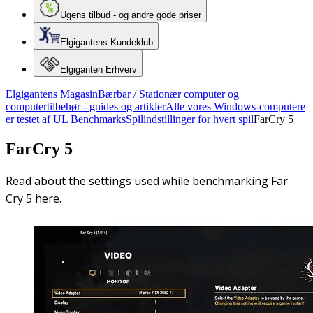
Ugens tilbud - og andre gode priser
Elgigantens Kundeklub
Elgiganten Erhverv
Elgigantens Magasin
Bærbar / Stationær computer og
computertilbehør - guides og artikler
Alle vores Windows-computere
er testet af UL Benchmarks
Spilindstillinger for hvert spil
FarCry 5
FarCry 5
Read about the settings used while benchmarking Far
Cry 5 here.