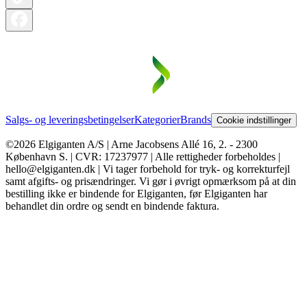
Salgs- og leveringsbetingelser
Kategorier
Brands
Cookie indstillinger
©2026 Elgiganten A/S | Arne Jacobsens Allé 16, 2. - 2300
København S. | CVR: 17237977 | Alle rettigheder forbeholdes |
hello@elgiganten.dk | Vi tager forbehold for tryk- og korrekturfejl
samt afgifts- og prisændringer. Vi gør i øvrigt opmærksom på at din
bestilling ikke er bindende for Elgiganten, før Elgiganten har
behandlet din ordre og sendt en bindende faktura.