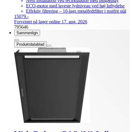
Nem installation ved recirkulation med plug&play
ECO-motor med laveste lydniveau ved høj luftydelse
Effektiv filtrering – 10-lags metalfedtfilter i rustfrit stål
15079.-
Forventet på lager online 17. aug. 2026
795646
Sammenlign
Produktdatablad