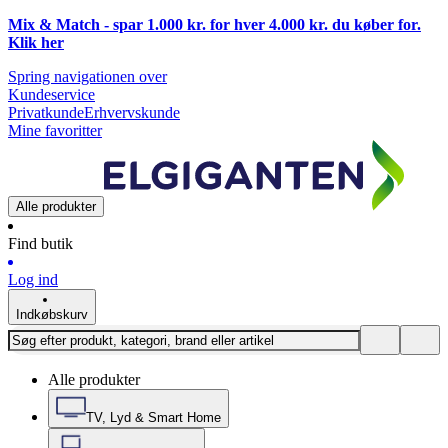
Mix & Match - spar 1.000 kr. for hver 4.000 kr. du køber for.
Klik
her
Spring navigationen over
Kundeservice
Privatkunde
Erhvervskunde
Mine favoritter
Alle produkter
Find butik
Log ind
Indkøbskurv
Alle produkter
TV, Lyd & Smart Home