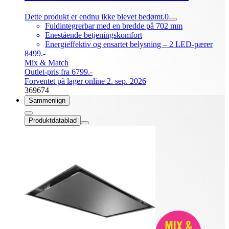
Dette produkt er endnu ikke blevet bedømt.
0
Fuldintegrerbar med en bredde på 702 mm
Enestående betjeningskomfort
Energieffektiv og ensartet belysning – 2 LED-pærer
8499.-
Mix & Match
Outlet-pris fra 6799.-
Forventet på lager online 2. sep. 2026
369674
Sammenlign
Produktdatablad