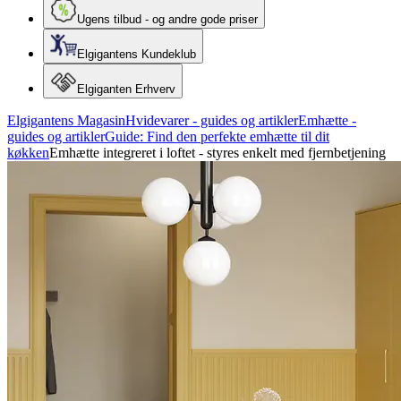
Ugens tilbud - og andre gode priser
Elgigantens Kundeklub
Elgiganten Erhverv
Elgigantens Magasin
Hvidevarer - guides og artikler
Emhætte -
guides og artikler
Guide: Find den perfekte emhætte til dit
køkken
Emhætte integreret i loftet - styres enkelt med fjernbetjening