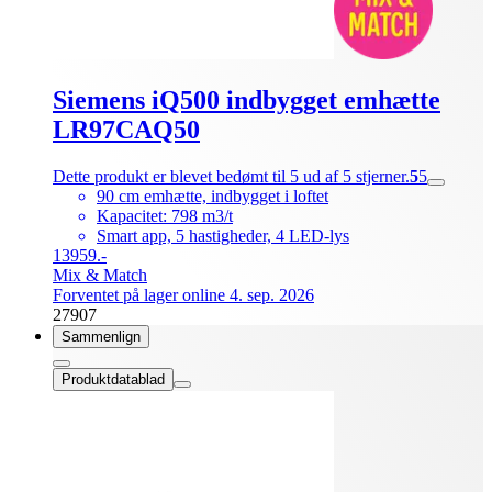
Siemens iQ500 indbygget emhætte
LR97CAQ50
Dette produkt er blevet bedømt til 5 ud af 5 stjerner.
5
5
90 cm emhætte, indbygget i loftet
Kapacitet: 798 m3/t
Smart app, 5 hastigheder, 4 LED-lys
13959.-
Mix & Match
Forventet på lager online 4. sep. 2026
27907
Sammenlign
Produktdatablad