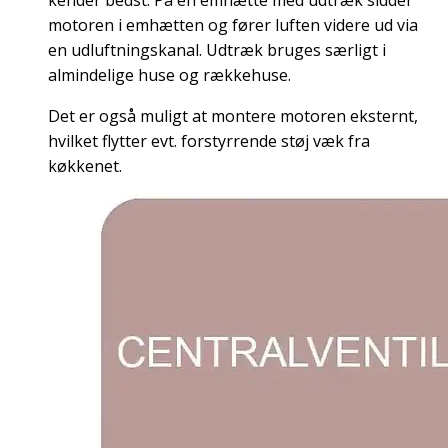
kender bedst. På en emhætte med udtræk sidder
motoren i emhætten og fører luften videre ud via
en udluftningskanal. Udtræk bruges særligt i
almindelige huse og rækkehuse.
Det er også muligt at montere motoren eksternt,
hvilket flytter evt. forstyrrende støj væk fra
køkkenet.