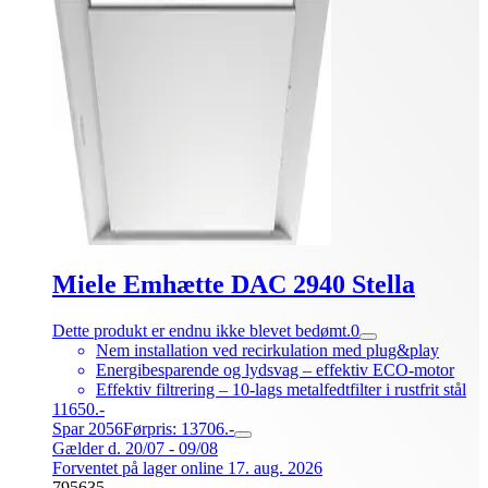
Miele Emhætte DAC 2940 Stella
Dette produkt er endnu ikke blevet bedømt.
0
Nem installation ved recirkulation med plug&play
Energibesparende og lydsvag – effektiv ECO-motor
Effektiv filtrering – 10-lags metalfedtfilter i rustfrit stål
11650.-
Spar 2056
Førpris: 13706.-
Gælder d. 20/07 - 09/08
Forventet på lager online 17. aug. 2026
795635