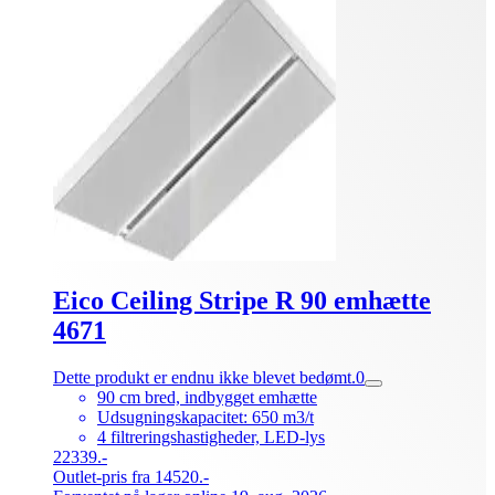
Eico Ceiling Stripe R 90 emhætte
4671
Dette produkt er endnu ikke blevet bedømt.
0
90 cm bred, indbygget emhætte
Udsugningskapacitet: 650 m3/t
4 filtreringshastigheder, LED-lys
22339.-
Outlet-pris fra 14520.-