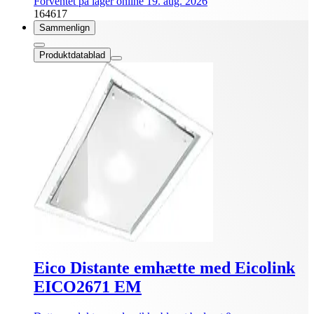
Forventet på lager online 19. aug. 2026
164617
Sammenlign
Produktdatablad
Eico Distante emhætte med Eicolink
EICO2671 EM