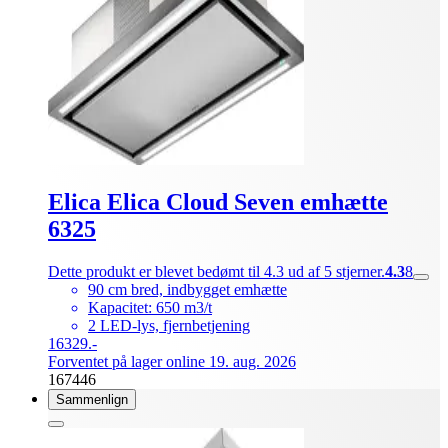
Elica Elica Cloud Seven emhætte
6325
Dette produkt er blevet bedømt til 4.3 ud af 5 stjerner.
4.3
8
90 cm bred, indbygget emhætte
Kapacitet: 650 m3/t
2 LED-lys, fjernbetjening
16329.-
Forventet på lager online 19. aug. 2026
167446
Sammenlign