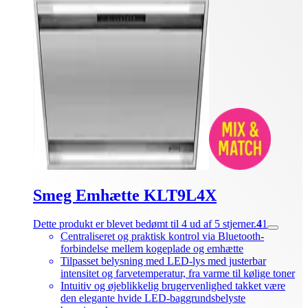
Smeg Emhætte KLT9L4X
Dette produkt er blevet bedømt til 4 ud af 5 stjerner.
4
1
Centraliseret og praktisk kontrol via Bluetooth-
forbindelse mellem kogeplade og emhætte
Tilpasset belysning med LED-lys med justerbar
intensitet og farvetemperatur, fra varme til kølige toner
Intuitiv og øjeblikkelig brugervenlighed takket være
den elegante hvide LED-baggrundsbelyste