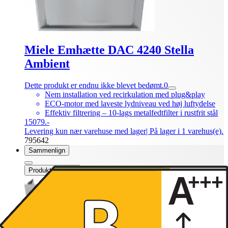
Miele Emhætte DAC 4240 Stella
Ambient
Dette produkt er endnu ikke blevet bedømt.
0
Nem installation ved recirkulation med plug&play
ECO-motor med laveste lydniveau ved høj luftydelse
Effektiv filtrering – 10-lags metalfedtfilter i rustfrit stål
15079.-
Levering kun nær varehuse med lager
| På lager i 1 varehus(e).
795642
Sammenlign
Produktdatablad