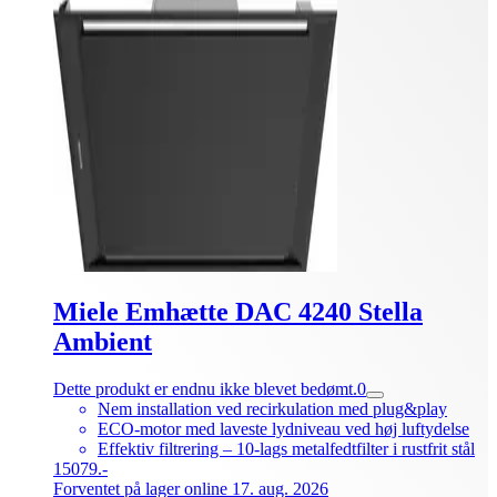
Miele Emhætte DAC 4240 Stella
Ambient
Dette produkt er endnu ikke blevet bedømt.
0
Nem installation ved recirkulation med plug&play
ECO-motor med laveste lydniveau ved høj luftydelse
Effektiv filtrering – 10-lags metalfedtfilter i rustfrit stål
15079.-
Forventet på lager online 17. aug. 2026