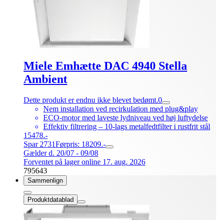
Miele Emhætte DAC 4940 Stella
Ambient
Dette produkt er endnu ikke blevet bedømt.
0
Nem installation ved recirkulation med plug&play
ECO-motor med laveste lydniveau ved høj luftydelse
Effektiv filtrering – 10-lags metalfedtfilter i rustfrit stål
15478.-
Spar 2731
Førpris: 18209.-
Gælder d. 20/07 - 09/08
Forventet på lager online 17. aug. 2026
795643
Sammenlign
Produktdatablad