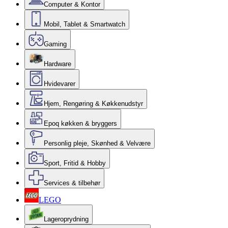
Computer & Kontor
Mobil, Tablet & Smartwatch
Gaming
Hardware
Hvidevarer
Hjem, Rengøring & Køkkenudstyr
Epoq køkken & bryggers
Personlig pleje, Skønhed & Velvære
Sport, Fritid & Hobby
Services & tilbehør
LEGO
Lageroprydning