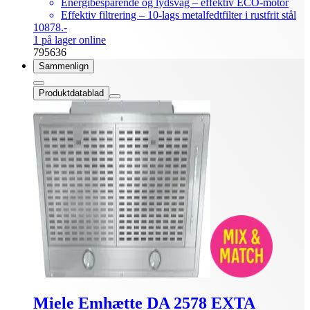
Energibesparende og lydsvag – effektiv ECO-motor
Effektiv filtrering – 10-lags metalfedtfilter i rustfrit stål
10878.-
1 på lager online
795636
Sammenlign
Produktdatablad
Miele Emhætte DA 2578 EXTA