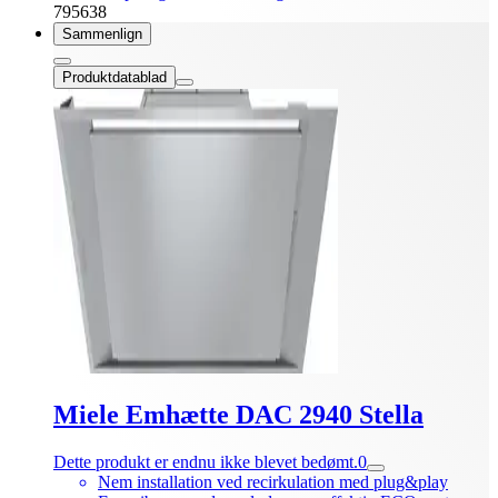
795638
Sammenlign
Produktdatablad
Miele Emhætte DAC 2940 Stella
Dette produkt er endnu ikke blevet bedømt.
0
Nem installation ved recirkulation med plug&play