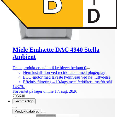
Miele Emhætte DAC 4940 Stella
Ambient
Dette produkt er endnu ikke blevet bedømt.
0
Nem installation ved recirkulation med plug&play
ECO-motor med laveste lydniveau ved høj luftydelse
Effektiv filtrering – 10-lags metalfedtfilter i rustfrit stål
14379.-
Forventet på lager online 17. aug. 2026
795640
Sammenlign
Produktdatablad