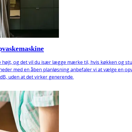
 opvaskemaskine
t, og det vil du især lægge mærke til, hvis køkken og stue 
igheder med en åben planløsning anbefaler vi at vælge en op
dB, uden at det virker generende.