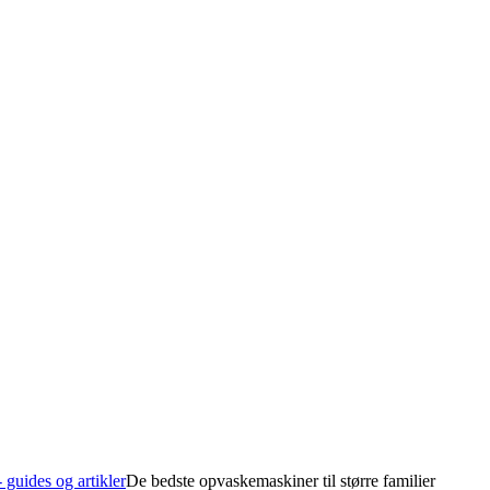
guides og artikler
De bedste opvaskemaskiner til større familier