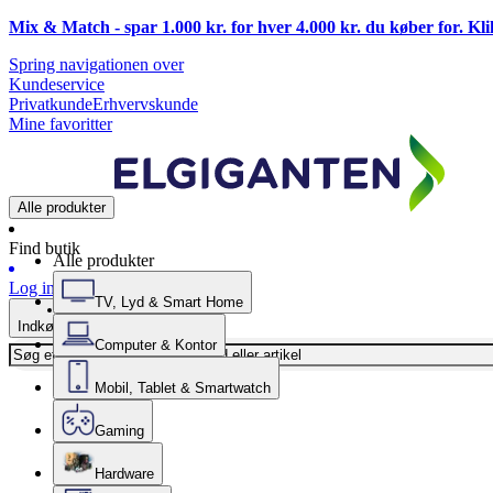
Mix & Match - spar 1.000 kr. for hver 4.000 kr. du køber for. Kl
Spring navigationen over
Kundeservice
Privatkunde
Erhvervskunde
Mine favoritter
Alle produkter
Find butik
Alle produkter
Log ind
TV, Lyd & Smart Home
Indkøbskurv
Computer & Kontor
Mobil, Tablet & Smartwatch
Gaming
Hardware