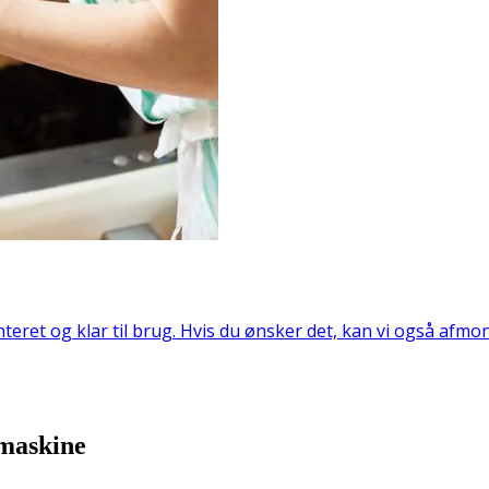
eret og klar til brug. Hvis du ønsker det, kan vi også af
emaskine