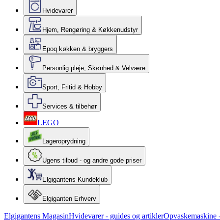
Hvidevarer
Hjem, Rengøring & Køkkenudstyr
Epoq køkken & bryggers
Personlig pleje, Skønhed & Velvære
Sport, Fritid & Hobby
Services & tilbehør
LEGO
Lageroprydning
Ugens tilbud - og andre gode priser
Elgigantens Kundeklub
Elgiganten Erhverv
Elgigantens Magasin
Hvidevarer - guides og artikler
Opvaskemaskine - 