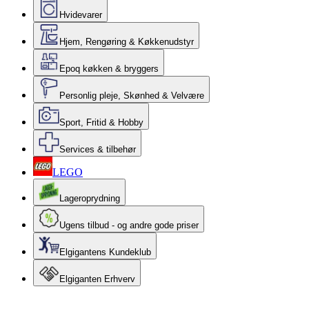
Hvidevarer
Hjem, Rengøring & Køkkenudstyr
Epoq køkken & bryggers
Personlig pleje, Skønhed & Velvære
Sport, Fritid & Hobby
Services & tilbehør
LEGO
Lageroprydning
Ugens tilbud - og andre gode priser
Elgigantens Kundeklub
Elgiganten Erhverv