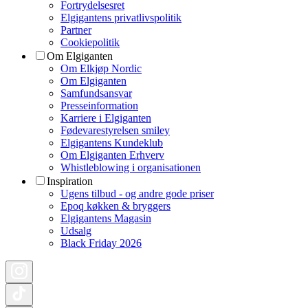
Fortrydelsesret
Elgigantens privatlivspolitik
Partner
Cookiepolitik
Om Elgiganten
Om Elkjøp Nordic
Om Elgiganten
Samfundsansvar
Presseinformation
Karriere i Elgiganten
Fødevarestyrelsen smiley
Elgigantens Kundeklub
Om Elgiganten Erhverv
Whistleblowing i organisationen
Inspiration
Ugens tilbud - og andre gode priser
Epoq køkken & bryggers
Elgigantens Magasin
Udsalg
Black Friday 2026