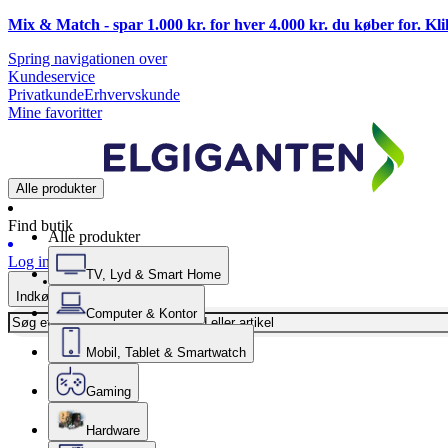
Mix & Match - spar 1.000 kr. for hver 4.000 kr. du køber for. Kl
Spring navigationen over
Kundeservice
Privatkunde
Erhvervskunde
Mine favoritter
Alle produkter
Find butik
Alle produkter
Log ind
TV, Lyd & Smart Home
Indkøbskurv
Computer & Kontor
Mobil, Tablet & Smartwatch
Gaming
Hardware