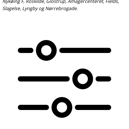
Nykøing F, Roskilde, Glostrup, Amagercenteret, Fields,
Slagelse, Lyngby og Nørrebrogade.