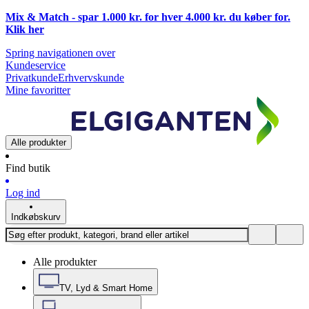
Mix & Match - spar 1.000 kr. for hver 4.000 kr. du køber for.
Klik
her
Spring navigationen over
Kundeservice
Privatkunde
Erhvervskunde
Mine favoritter
Alle produkter
Find butik
Log ind
Indkøbskurv
Alle produkter
TV, Lyd & Smart Home