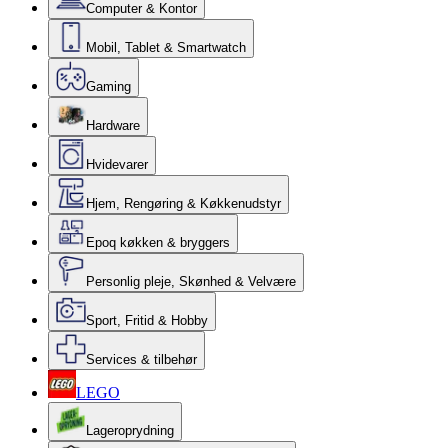
Computer & Kontor
Mobil, Tablet & Smartwatch
Gaming
Hardware
Hvidevarer
Hjem, Rengøring & Køkkenudstyr
Epoq køkken & bryggers
Personlig pleje, Skønhed & Velvære
Sport, Fritid & Hobby
Services & tilbehør
LEGO
Lageroprydning