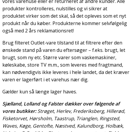
vores varehuse eller er returneret af andre kunder. Alle
produkter kontrolleres, nulstilles og vi sikrer at
produktet virker som det skal, så det opleves som et nyt
produkt når du køber. Produkterne kommer selvfølgelig
også med 2 års reklamationsret!
Brug filteret Outlet-vare tilstand til at filtrere efter den
ønskede stand på varen du eftersøger – f.eks. brugt, let
brugt, som ny etc. Større varer som vaskemaskiner,
køleskabe, store TV m.m., som leveres med fragtmand,
kan nødvendigvis ikke leveres i hele landet, da det kræver
varen er lagerført i et varehus nær dig.
Gælder kun så længe lager haves.
Sjælland, Lolland og Falster dækker over følgende af
vores butikker:
Strøget, Herlev, Frederiksberg, Hillerød,
Fisketorvet, Hørsholm, Taastrup, Trianglen, Ringsted,
Waves, Køge, Gentofte, Næstved, Kalundborg, Holbæk,