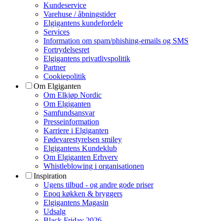
Kundeservice
Varehuse / åbningstider
Elgigantens kundefordele
Services
Information om spam/phishing-emails og SMS
Fortrydelsesret
Elgigantens privatlivspolitik
Partner
Cookiepolitik
Om Elgiganten
Om Elkjøp Nordic
Om Elgiganten
Samfundsansvar
Presseinformation
Karriere i Elgiganten
Fødevarestyrelsen smiley
Elgigantens Kundeklub
Om Elgiganten Erhverv
Whistleblowing i organisationen
Inspiration
Ugens tilbud - og andre gode priser
Epoq køkken & bryggers
Elgigantens Magasin
Udsalg
Black Friday 2026