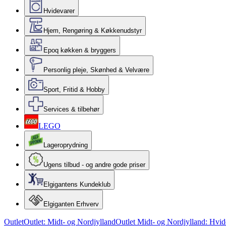
Hvidevarer
Hjem, Rengøring & Køkkenudstyr
Epoq køkken & bryggers
Personlig pleje, Skønhed & Velvære
Sport, Fritid & Hobby
Services & tilbehør
LEGO
Lageroprydning
Ugens tilbud - og andre gode priser
Elgigantens Kundeklub
Elgiganten Erhverv
Outlet
Outlet: Midt- og Nordjylland
Outlet Midt- og Nordjylland: Hvid