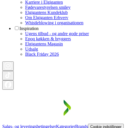
Karriere i Elgiganten
Fødevarestyrelsen smiley
Elgigantens Kundeklub
Om Elgiganten Erhverv
Whistleblowing i organisationen
Inspiration
Ugens tilbud - og andre gode priser
Epoq køkken & bryggers
Elgigantens Magasin
Udsalg
Black Friday 2026
Salgs- og leveringsbetingelser
Kategorier
Brands
Cookie indstillinger