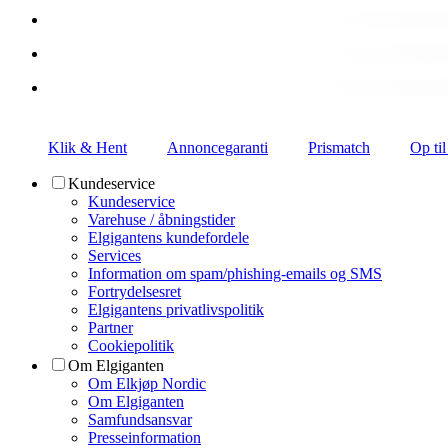
Klik & Hent
Annoncegaranti
Prismatch
Op til
Kundeservice
Kundeservice
Varehuse / åbningstider
Elgigantens kundefordele
Services
Information om spam/phishing-emails og SMS
Fortrydelsesret
Elgigantens privatlivspolitik
Partner
Cookiepolitik
Om Elgiganten
Om Elkjøp Nordic
Om Elgiganten
Samfundsansvar
Presseinformation