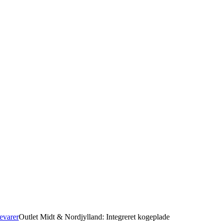
evarer
Outlet Midt & Nordjylland: Integreret kogeplade