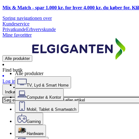
Mix & Match - spar 1.000 kr. for hver 4.000 kr. du køber for. Kl
Spring navigationen over
Kundeservice
Privatkunde
Erhvervskunde
Mine favoritter
Alle produkter
Find butik
Alle produkter
Log ind
TV, Lyd & Smart Home
Indkøbskurv
Computer & Kontor
Mobil, Tablet & Smartwatch
Gaming
Hardware