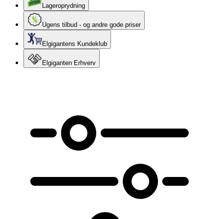
Lageroprydning
Ugens tilbud - og andre gode priser
Elgigantens Kundeklub
Elgiganten Erhverv