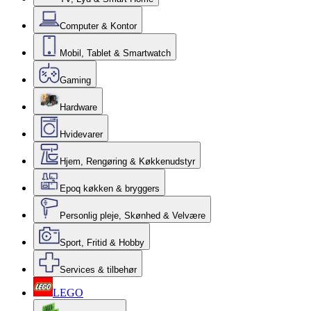
Computer & Kontor
Mobil, Tablet & Smartwatch
Gaming
Hardware
Hvidevarer
Hjem, Rengøring & Køkkenudstyr
Epoq køkken & bryggers
Personlig pleje, Skønhed & Velvære
Sport, Fritid & Hobby
Services & tilbehør
LEGO