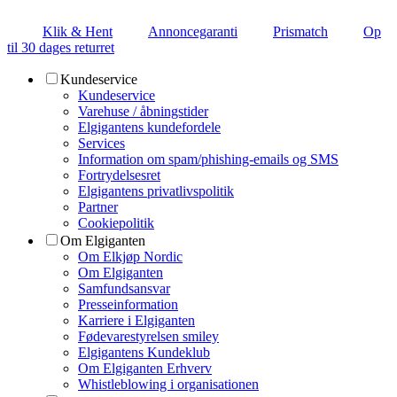
Klik & Hent
Annoncegaranti
Prismatch
Op
til 30 dages returret
Kundeservice
Kundeservice
Varehuse / åbningstider
Elgigantens kundefordele
Services
Information om spam/phishing-emails og SMS
Fortrydelsesret
Elgigantens privatlivspolitik
Partner
Cookiepolitik
Om Elgiganten
Om Elkjøp Nordic
Om Elgiganten
Samfundsansvar
Presseinformation
Karriere i Elgiganten
Fødevarestyrelsen smiley
Elgigantens Kundeklub
Om Elgiganten Erhverv
Whistleblowing i organisationen