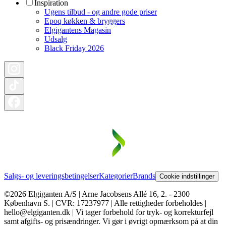
Inspiration
Ugens tilbud - og andre gode priser
Epoq køkken & bryggers
Elgigantens Magasin
Udsalg
Black Friday 2026
Salgs- og leveringsbetingelser
Kategorier
Brands
Cookie indstillinger
©2026 Elgiganten A/S | Arne Jacobsens Allé 16, 2. - 2300
København S. | CVR: 17237977 | Alle rettigheder forbeholdes |
hello@elgiganten.dk | Vi tager forbehold for tryk- og korrekturfejl
samt afgifts- og prisændringer. Vi gør i øvrigt opmærksom på at din