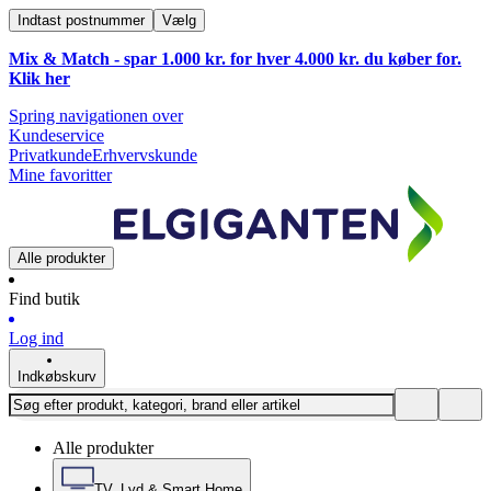
Indtast postnummer
Vælg
Mix & Match - spar 1.000 kr. for hver 4.000 kr. du køber for.
Klik
her
Spring navigationen over
Kundeservice
Privatkunde
Erhvervskunde
Mine favoritter
Alle produkter
Find butik
Log ind
Indkøbskurv
Alle produkter
TV, Lyd & Smart Home