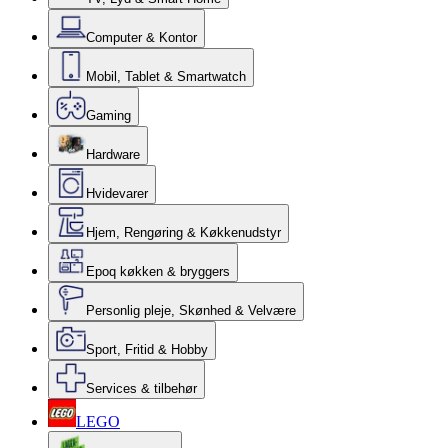
Computer & Kontor
Mobil, Tablet & Smartwatch
Gaming
Hardware
Hvidevarer
Hjem, Rengøring & Køkkenudstyr
Epoq køkken & bryggers
Personlig pleje, Skønhed & Velvære
Sport, Fritid & Hobby
Services & tilbehør
LEGO