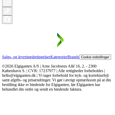
Salgs- og leveringsbetingelser
Kategorier
Brands
Cookie indstillinger
©2026 Elgiganten A/S | Arne Jacobsens Allé 16, 2. - 2300
København S. | CVR: 17237977 | Alle rettigheder forbeholdes |
hello@elgiganten.dk | Vi tager forbehold for tryk- og korrekturfejl
samt afgifts- og prisændringer. Vi gør i øvrigt opmærksom på at din
bestilling ikke er bindende for Elgiganten, før Elgiganten har
behandlet din ordre og sendt en bindende faktura.