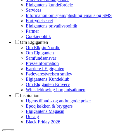
Elgigantens kundefordele
Services
Information om spam/phishing-emails og SMS
Fortrydelsesret
Elgigantens privatlivspolitik
Partner
Cookiepolitik
Om Elgiganten
Om Elkjøp Nordic
Om Elgiganten
Samfundsansvar
Presseinformation
Karriere i Elgiganten
Fødevarestyrelsen smiley
Elgigantens Kundeklub
Om Elgiganten Erhverv
Whistleblowing i organisationen
Inspiration
Ugens tilbud - og andre gode priser
Epoq køkken & bryggers
Elgigantens Magasin
Udsalg
Black Friday 2026