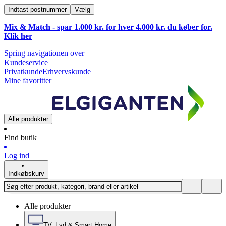
Indtast postnummer
Vælg
Mix & Match - spar 1.000 kr. for hver 4.000 kr. du køber for.
Klik
her
Spring navigationen over
Kundeservice
Privatkunde
Erhvervskunde
Mine favoritter
Alle produkter
Find butik
Log ind
Indkøbskurv
Alle produkter
TV, Lyd & Smart Home