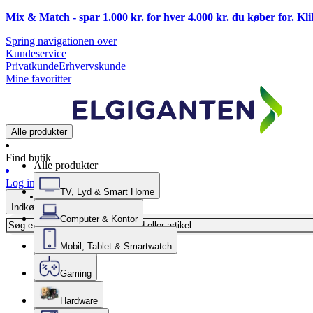
Mix & Match - spar 1.000 kr. for hver 4.000 kr. du køber for. Kl
Spring navigationen over
Kundeservice
Privatkunde
Erhvervskunde
Mine favoritter
Alle produkter
Find butik
Alle produkter
Log ind
TV, Lyd & Smart Home
Indkøbskurv
Computer & Kontor
Mobil, Tablet & Smartwatch
Gaming
Hardware