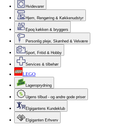
Hvidevarer
Hjem, Rengøring & Køkkenudstyr
Epoq køkken & bryggers
Personlig pleje, Skønhed & Velvære
Sport, Fritid & Hobby
Services & tilbehør
LEGO
Lageroprydning
Ugens tilbud - og andre gode priser
Elgigantens Kundeklub
Elgiganten Erhverv