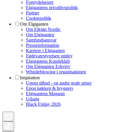
Fortrydelsesret
Elgigantens privatlivspolitik
Partner
Cookiepolitik
Om Elgiganten
Om Elkjøp Nordic
Om Elgiganten
Samfundsansvar
Presseinformation
Karriere i Elgiganten
Fødevarestyrelsen smiley
Elgigantens Kundeklub
Om Elgiganten Erhverv
Whistleblowing i organisationen
Inspiration
Ugens tilbud - og andre gode priser
Epoq køkken & bryggers
Elgigantens Magasin
Udsalg
Black Friday 2026