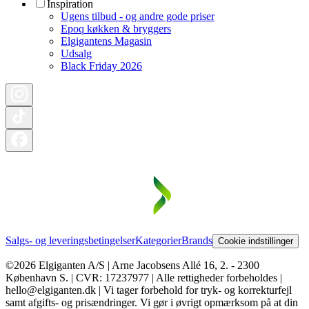
Inspiration
Ugens tilbud - og andre gode priser
Epoq køkken & bryggers
Elgigantens Magasin
Udsalg
Black Friday 2026
Salgs- og leveringsbetingelser
Kategorier
Brands
Cookie indstillinger
©2026 Elgiganten A/S | Arne Jacobsens Allé 16, 2. - 2300
København S. | CVR: 17237977 | Alle rettigheder forbeholdes |
hello@elgiganten.dk | Vi tager forbehold for tryk- og korrekturfejl
samt afgifts- og prisændringer. Vi gør i øvrigt opmærksom på at din