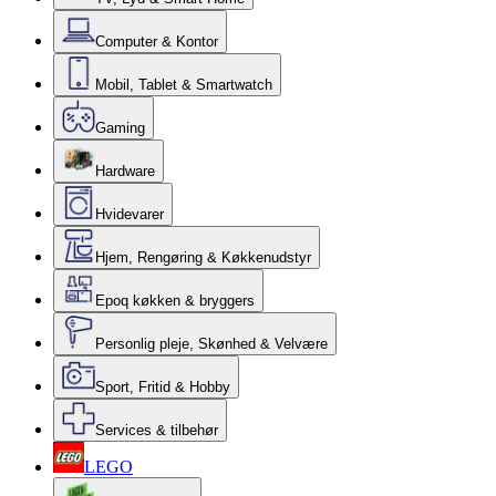
Computer & Kontor
Mobil, Tablet & Smartwatch
Gaming
Hardware
Hvidevarer
Hjem, Rengøring & Køkkenudstyr
Epoq køkken & bryggers
Personlig pleje, Skønhed & Velvære
Sport, Fritid & Hobby
Services & tilbehør
LEGO