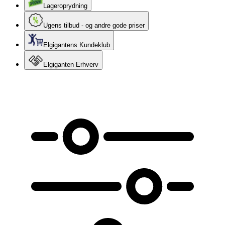
Lageroprydning
Ugens tilbud - og andre gode priser
Elgigantens Kundeklub
Elgiganten Erhverv