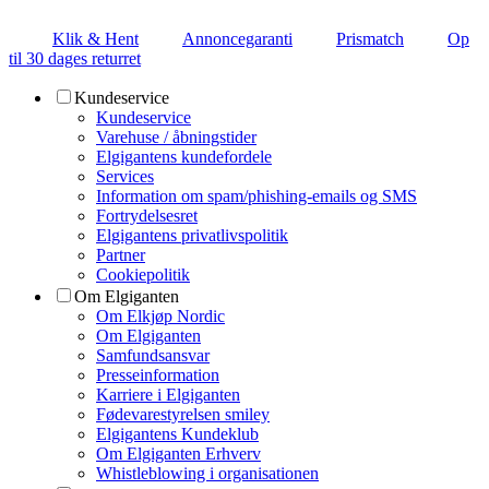
Klik & Hent
Annoncegaranti
Prismatch
Op
til 30 dages returret
Kundeservice
Kundeservice
Varehuse / åbningstider
Elgigantens kundefordele
Services
Information om spam/phishing-emails og SMS
Fortrydelsesret
Elgigantens privatlivspolitik
Partner
Cookiepolitik
Om Elgiganten
Om Elkjøp Nordic
Om Elgiganten
Samfundsansvar
Presseinformation
Karriere i Elgiganten
Fødevarestyrelsen smiley
Elgigantens Kundeklub
Om Elgiganten Erhverv
Whistleblowing i organisationen