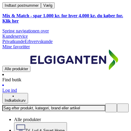
Indtast postnummer
Vælg
Mix & Match - spar 1.000 kr. for hver 4.000 kr. du køber for.
Klik
her
Spring navigationen over
Kundeservice
Privatkunde
Erhvervskunde
Mine favoritter
Alle produkter
Find butik
Log ind
Indkøbskurv
Alle produkter
TV, Lyd & Smart Home