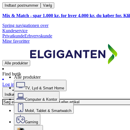
Indtast postnummer
Vælg
Mix & Match - spar 1.000 kr. for hver 4.000 kr. du køber for. Kl
Spring navigationen over
Kundeservice
Privatkunde
Erhvervskunde
Mine favoritter
Alle produkter
Find butik
Alle produkter
Log ind
TV, Lyd & Smart Home
Indkøbskurv
Computer & Kontor
Mobil, Tablet & Smartwatch
Gaming