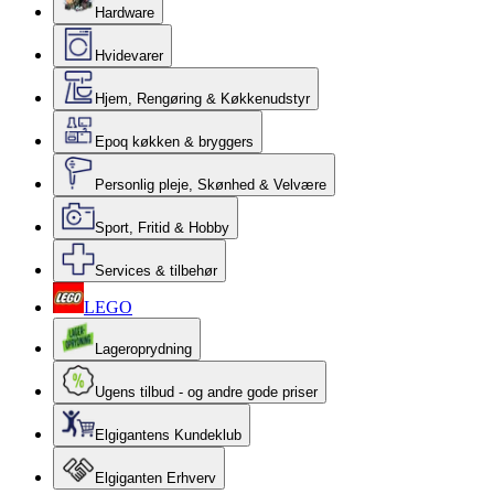
Hardware
Hvidevarer
Hjem, Rengøring & Køkkenudstyr
Epoq køkken & bryggers
Personlig pleje, Skønhed & Velvære
Sport, Fritid & Hobby
Services & tilbehør
LEGO
Lageroprydning
Ugens tilbud - og andre gode priser
Elgigantens Kundeklub
Elgiganten Erhverv