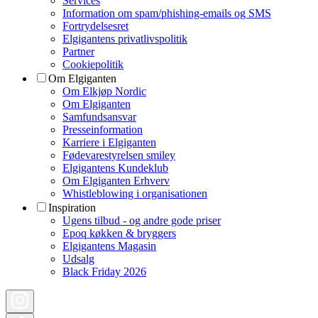
Services
Information om spam/phishing-emails og SMS
Fortrydelsesret
Elgigantens privatlivspolitik
Partner
Cookiepolitik
Om Elgiganten
Om Elkjøp Nordic
Om Elgiganten
Samfundsansvar
Presseinformation
Karriere i Elgiganten
Fødevarestyrelsen smiley
Elgigantens Kundeklub
Om Elgiganten Erhverv
Whistleblowing i organisationen
Inspiration
Ugens tilbud - og andre gode priser
Epoq køkken & bryggers
Elgigantens Magasin
Udsalg
Black Friday 2026