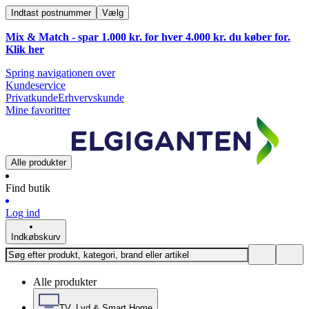
Indtast postnummer
Vælg
Mix & Match - spar 1.000 kr. for hver 4.000 kr. du køber for.
Klik
her
Spring navigationen over
Kundeservice
Privatkunde
Erhvervskunde
Mine favoritter
Alle produkter
Find butik
Log ind
Indkøbskurv
Alle produkter
TV, Lyd & Smart Home