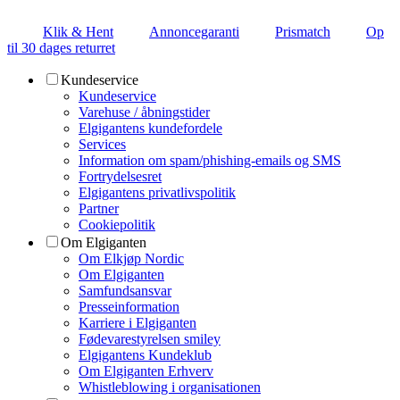
Klik & Hent
Annoncegaranti
Prismatch
Op
til 30 dages returret
Kundeservice
Kundeservice
Varehuse / åbningstider
Elgigantens kundefordele
Services
Information om spam/phishing-emails og SMS
Fortrydelsesret
Elgigantens privatlivspolitik
Partner
Cookiepolitik
Om Elgiganten
Om Elkjøp Nordic
Om Elgiganten
Samfundsansvar
Presseinformation
Karriere i Elgiganten
Fødevarestyrelsen smiley
Elgigantens Kundeklub
Om Elgiganten Erhverv
Whistleblowing i organisationen