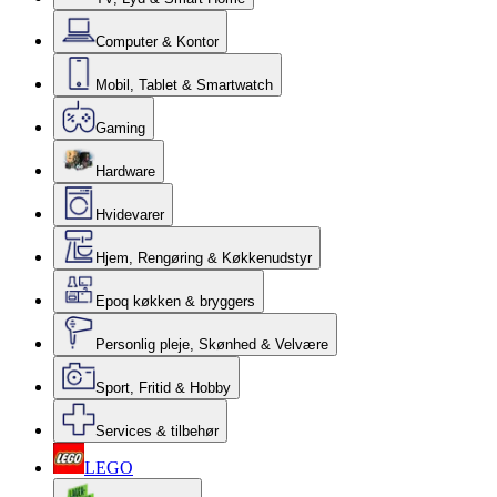
Computer & Kontor
Mobil, Tablet & Smartwatch
Gaming
Hardware
Hvidevarer
Hjem, Rengøring & Køkkenudstyr
Epoq køkken & bryggers
Personlig pleje, Skønhed & Velvære
Sport, Fritid & Hobby
Services & tilbehør
LEGO