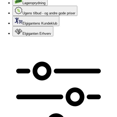
Lageroprydning
Ugens tilbud - og andre gode priser
Elgigantens Kundeklub
Elgiganten Erhverv