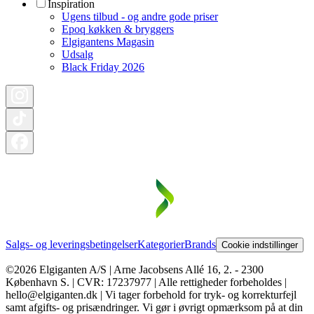
Inspiration
Ugens tilbud - og andre gode priser
Epoq køkken & bryggers
Elgigantens Magasin
Udsalg
Black Friday 2026
Salgs- og leveringsbetingelser
Kategorier
Brands
Cookie indstillinger
©2026 Elgiganten A/S | Arne Jacobsens Allé 16, 2. - 2300
København S. | CVR: 17237977 | Alle rettigheder forbeholdes |
hello@elgiganten.dk | Vi tager forbehold for tryk- og korrekturfejl
samt afgifts- og prisændringer. Vi gør i øvrigt opmærksom på at din