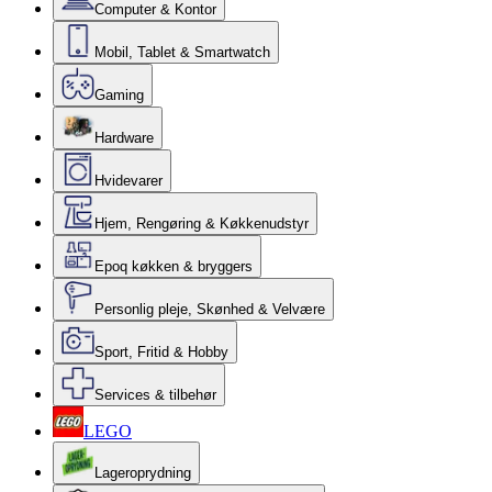
Computer & Kontor
Mobil, Tablet & Smartwatch
Gaming
Hardware
Hvidevarer
Hjem, Rengøring & Køkkenudstyr
Epoq køkken & bryggers
Personlig pleje, Skønhed & Velvære
Sport, Fritid & Hobby
Services & tilbehør
LEGO
Lageroprydning