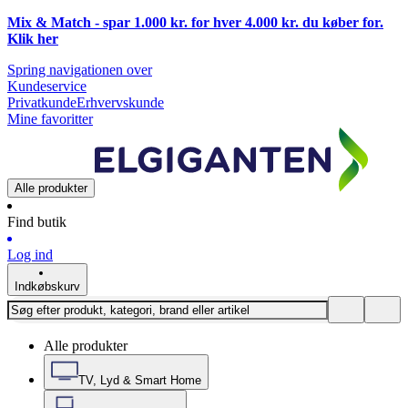
Mix & Match - spar 1.000 kr. for hver 4.000 kr. du køber for.
Klik
her
Spring navigationen over
Kundeservice
Privatkunde
Erhvervskunde
Mine favoritter
Alle produkter
Find butik
Log ind
Indkøbskurv
Alle produkter
TV, Lyd & Smart Home