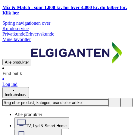
Mix & Match - spar 1.000 kr. for hver 4.000 kr. du køber for.
Klik
her
Spring navigationen over
Kundeservice
Privatkunde
Erhvervskunde
Mine favoritter
Alle produkter
Find butik
Log ind
Indkøbskurv
Alle produkter
TV, Lyd & Smart Home