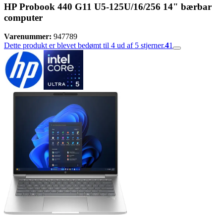
HP Probook 440 G11 U5-125U/16/256 14" bærbar
computer
Varenummer:
947789
Dette produkt er blevet bedømt til 4 ud af 5 stjerner.
4
1