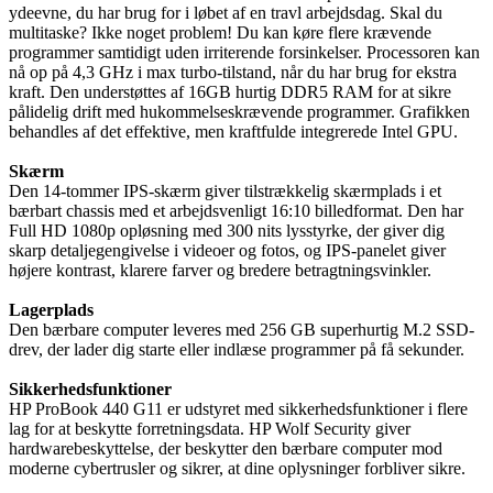
ydeevne, du har brug for i løbet af en travl arbejdsdag. Skal du
multitaske? Ikke noget problem! Du kan køre flere krævende
programmer samtidigt uden irriterende forsinkelser. Processoren kan
nå op på 4,3 GHz i max turbo-tilstand, når du har brug for ekstra
kraft. Den understøttes af 16GB hurtig DDR5 RAM for at sikre
pålidelig drift med hukommelseskrævende programmer. Grafikken
behandles af det effektive, men kraftfulde integrerede Intel GPU.
Skærm
Den 14-tommer IPS-skærm giver tilstrækkelig skærmplads i et
bærbart chassis med et arbejdsvenligt 16:10 billedformat. Den har
Full HD 1080p opløsning med 300 nits lysstyrke, der giver dig
skarp detaljegengivelse i videoer og fotos, og IPS-panelet giver
højere kontrast, klarere farver og bredere betragtningsvinkler.
Lagerplads
Den bærbare computer leveres med 256 GB superhurtig M.2 SSD-
drev, der lader dig starte eller indlæse programmer på få sekunder.
Sikkerhedsfunktioner
HP ProBook 440 G11 er udstyret med sikkerhedsfunktioner i flere
lag for at beskytte forretningsdata. HP Wolf Security giver
hardwarebeskyttelse, der beskytter den bærbare computer mod
moderne cybertrusler og sikrer, at dine oplysninger forbliver sikre.