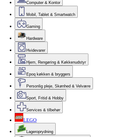
Computer & Kontor
Mobil, Tablet & Smartwatch
Gaming
Hardware
Hvidevarer
Hjem, Rengøring & Køkkenudstyr
Epoq køkken & bryggers
Personlig pleje, Skønhed & Velvære
Sport, Fritid & Hobby
Services & tilbehør
LEGO
Lageroprydning