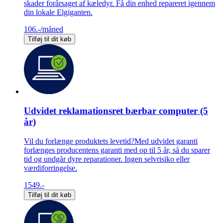
skader forårsaget af kæledyr. Få din enhed repareret igennem
din lokale Elgiganten.
106.-
/måned
Tilføj til dit køb
Udvidet reklamationsret bærbar computer (5
år)
Vil du forlænge produktets levetid?Med udvidet garanti
forlænges producentens garanti med op til 5 år, så du sparer
tid og undgår dyre reparationer. Ingen selvrisiko eller
værdiforringelse.
1549.-
Tilføj til dit køb