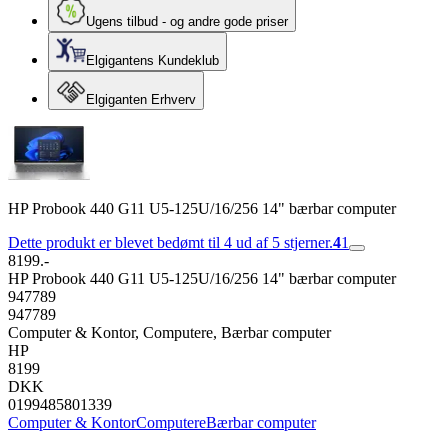
Ugens tilbud - og andre gode priser
Elgigantens Kundeklub
Elgiganten Erhverv
HP Probook 440 G11 U5-125U/16/256 14" bærbar computer
Dette produkt er blevet bedømt til 4 ud af 5 stjerner.
4
1
8199.-
HP Probook 440 G11 U5-125U/16/256 14" bærbar computer
947789
947789
Computer & Kontor, Computere, Bærbar computer
HP
8199
DKK
0199485801339
Computer & Kontor
Computere
Bærbar computer