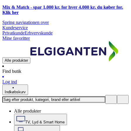
Mix & Match - spar 1.000 kr. for hver 4.000 kr. du køber for.
Klik
her
Spring navigationen over
Kundeservice
Privatkunde
Erhvervskunde
Mine favoritter
Alle produkter
Find butik
Log ind
Indkøbskurv
Alle produkter
TV, Lyd & Smart Home