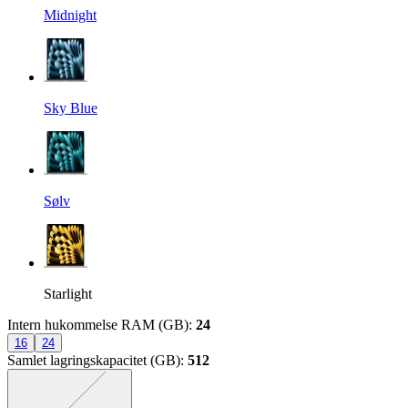
Midnight
Sky Blue
Sølv
Starlight
Intern hukommelse RAM (GB)
:
24
16
24
Samlet lagringskapacitet (GB)
:
512
Den præcise kombination mangler