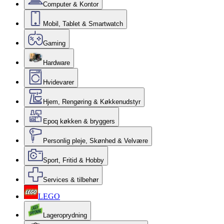
Computer & Kontor
Mobil, Tablet & Smartwatch
Gaming
Hardware
Hvidevarer
Hjem, Rengøring & Køkkenudstyr
Epoq køkken & bryggers
Personlig pleje, Skønhed & Velvære
Sport, Fritid & Hobby
Services & tilbehør
LEGO
Lageroprydning