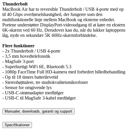
Thunderbolt
MacBook Air har to reversible Thunderbolt / USB 4-porte med op
til 40 Gbps overførselshastighed, der fungerer som den
multifunktionelle linje mellem MacBook og eksterne enheder.
Portene understøtter DisplayPort-videoudgang til at køre en ekstern
6K-skærm ved 60 Hz. Derudover kan du, når du lukker laptoppens
låg, nyde en sekundær 5K 60Hz-skærmforbindelse.
Flere funktioner
- 2x Thunderbolt / USB 4-porte
- 3,5 mm hovedtelefonstik
- MagSafe 3-port
- Superhurtigt WiFi 6E, Bluetooth 5.3
- 1080p FaceTime Full HD-kamera med forbedret billedbehandling
- Op til 18 timers batterilevetid
- Stereohøjttalere, tre studiokvalitetsmikrofoner
- Sensor for omgivende lys
- USB-C-strømadapter medfølger
- USB-C til MagSafe 3-kabel medfølger
Manualer, downloads, garanti og support
Specifikationer