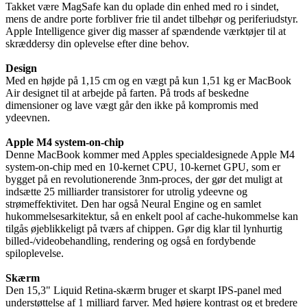
Takket være MagSafe kan du oplade din enhed med ro i sindet,
mens de andre porte forbliver frie til andet tilbehør og periferiudstyr.
Apple Intelligence giver dig masser af spændende værktøjer til at
skræddersy din oplevelse efter dine behov.
Design
Med en højde på 1,15 cm og en vægt på kun 1,51 kg er MacBook
Air designet til at arbejde på farten. På trods af beskedne
dimensioner og lave vægt går den ikke på kompromis med
ydeevnen.
Apple M4 system-on-chip
Denne MacBook kommer med Apples specialdesignede Apple M4
system-on-chip med en 10-kernet CPU, 10-kernet GPU, som er
bygget på en revolutionerende 3nm-proces, der gør det muligt at
indsætte 25 milliarder transistorer for utrolig ydeevne og
strømeffektivitet. Den har også Neural Engine og en samlet
hukommelsesarkitektur, så en enkelt pool af cache-hukommelse kan
tilgås øjeblikkeligt på tværs af chippen. Gør dig klar til lynhurtig
billed-/videobehandling, rendering og også en fordybende
spiloplevelse.
Skærm
Den 15,3" Liquid Retina-skærm bruger et skarpt IPS-panel med
understøttelse af 1 milliard farver. Med højere kontrast og et bredere