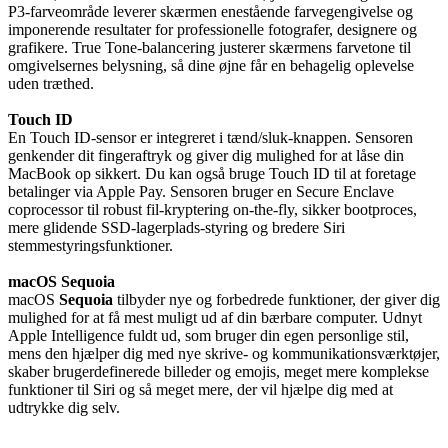
P3-farveområde leverer skærmen enestående farvegengivelse og
imponerende resultater for professionelle fotografer, designere og
grafikere. True Tone-balancering justerer skærmens farvetone til
omgivelsernes belysning, så dine øjne får en behagelig oplevelse
uden træthed.
Touch ID
En Touch ID-sensor er integreret i tænd/sluk-knappen. Sensoren
genkender dit fingeraftryk og giver dig mulighed for at låse din
MacBook op sikkert. Du kan også bruge Touch ID til at foretage
betalinger via Apple Pay. Sensoren bruger en Secure Enclave
coprocessor til robust fil-kryptering on-the-fly, sikker bootproces,
mere glidende SSD-lagerplads-styring og bredere Siri
stemmestyringsfunktioner.
macOS Sequoia
macOS
Sequoia
tilbyder nye og forbedrede funktioner, der giver dig
mulighed for at få mest muligt ud af din bærbare computer. Udnyt
Apple Intelligence fuldt ud, som bruger din egen personlige stil,
mens den hjælper dig med nye skrive- og kommunikationsværktøjer,
skaber brugerdefinerede billeder og emojis, meget mere komplekse
funktioner til Siri og så meget mere, der vil hjælpe dig med at
udtrykke dig selv.