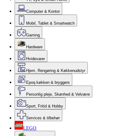
Computer & Kontor
Mobil, Tablet & Smartwatch
Gaming
Hardware
Hvidevarer
Hjem, Rengøring & Køkkenudstyr
Epoq køkken & bryggers
Personlig pleje, Skønhed & Velvære
Sport, Fritid & Hobby
Services & tilbehør
LEGO