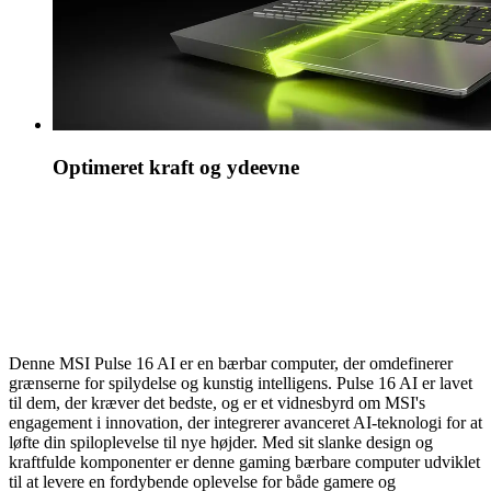
Optimeret kraft og ydeevne
NVIDIA Max-Q er en avanceret pakke af AI-drevne
teknologier, der optimerer dit system til optimal
effektivitet. Dette sikrer lynhurtige bærbare pc'er,
der er slanke, støjsvage og har fantastisk
batterilevetid.
Denne MSI Pulse 16 AI er en bærbar computer, der omdefinerer
grænserne for spilydelse og kunstig intelligens. Pulse 16 AI er lavet
til dem, der kræver det bedste, og er et vidnesbyrd om MSI's
engagement i innovation, der integrerer avanceret AI-teknologi for at
løfte din spiloplevelse til nye højder. Med sit slanke design og
kraftfulde komponenter er denne gaming bærbare computer udviklet
til at levere en fordybende oplevelse for både gamere og