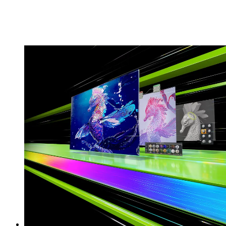
Få et kvantespring i ydeevne i spil og kreative apps
med AI-drevet DLSS 3, og få adgang til livagtige
virtuelle verdener med fuld raytracing.