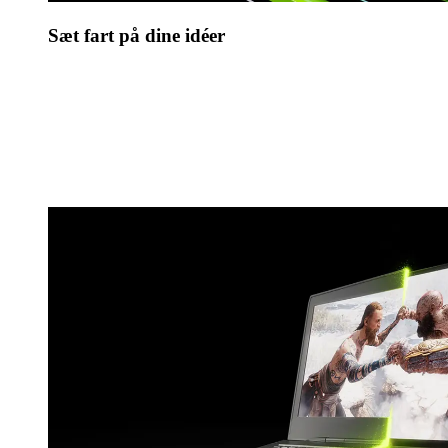
Sæt fart på dine idéer
NVIDIA Studio løfter dine kreative projekter til det
næste niveau. Få adgang til RTX- og AI-acceleration i
de bedste kreative apps, NVIDIA Studio-drivere for
maksimal stabilitet og en pakke af eksklusive
værktøjer, der sætter fart på din kreativitet.