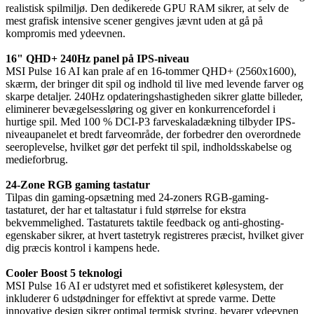
realistisk spilmiljø. Den dedikerede GPU RAM sikrer, at selv de
mest grafisk intensive scener gengives jævnt uden at gå på
kompromis med ydeevnen.
16" QHD+ 240Hz panel på IPS-niveau
MSI Pulse 16 AI kan prale af en 16-tommer QHD+ (2560x1600),
skærm, der bringer dit spil og indhold til live med levende farver og
skarpe detaljer. 240Hz opdateringshastigheden sikrer glatte billeder,
eliminerer bevægelsessløring og giver en konkurrencefordel i
hurtige spil. Med 100 % DCI-P3 farveskaladækning tilbyder IPS-
niveaupanelet et bredt farveområde, der forbedrer den overordnede
seeroplevelse, hvilket gør det perfekt til spil, indholdsskabelse og
medieforbrug.
24-Zone RGB gaming tastatur
Tilpas din gaming-opsætning med 24-zoners RGB-gaming-
tastaturet, der har et taltastatur i fuld størrelse for ekstra
bekvemmelighed. Tastaturets taktile feedback og anti-ghosting-
egenskaber sikrer, at hvert tastetryk registreres præcist, hvilket giver
dig præcis kontrol i kampens hede.
Cooler Boost 5 teknologi
MSI Pulse 16 AI er udstyret med et sofistikeret kølesystem, der
inkluderer 6 udstødninger for effektivt at sprede varme. Dette
innovative design sikrer optimal termisk styring, bevarer ydeevnen