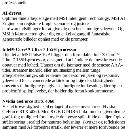
professionelle.
AI-drevet
Optimer dine arbejdsdage med MSI Intelligent Technology. MSI AI
Engine kan registrere brugerscenarier og justere
hardwareindstillinger for at give dig den bedst mulige ydeevne. Og
MSI AI-kunstneren giver dig en enkel adgang til fantastiske
genererede billeder opnået med enkle prompter.
Intel® Core™ Ultra 7 155H-processor
I hjertet af MSI Pulse 16 AI ligger den formidable Intel® Core™
Ultra 7 155H-processor, designet til at håndtere de mest krævende
opgaver med lethed. Uanset om du kæmper med de seneste AAA-
titler, streamer indhold eller multitasking mellem tunge
arbejdsbelastninger, sikrer denne processor en jævn og responsiv
ydeevne. Dens avancerede arkitektur og høje clockhastigheder
omsættes til hurtigere gengivelse, hurtigere indlæsningstider og en
problemfri spiloplevelse, der holder dig foran konkurrenterne.
Nvidia GeForce RTX 4060
Visuel troværdighed i spil er taget til næste niveau med Nvidia
GeForce RTX 4060. Med 8 GB GDDR6-hukommelse giver denne
grafik dig mulighed for at nyde de nyeste spil i fulde detaljer. Oplev
strålesporing i realtid for naturtro belysning, skygger og refleksioner
sammen med AI-forbedret grafik, der leverer et mere fordybende og