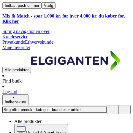
Indtast postnummer
Vælg
Mix & Match - spar 1.000 kr. for hver 4.000 kr. du køber for.
Klik
her
Spring navigationen over
Kundeservice
Privatkunde
Erhvervskunde
Mine favoritter
Alle produkter
Find butik
Log ind
Indkøbskurv
Alle produkter
TV, Lyd & Smart Home