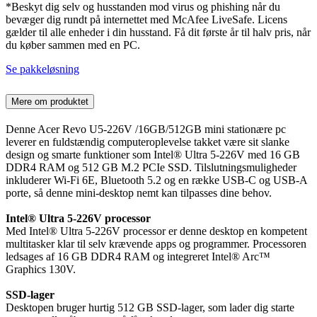
*Beskyt dig selv og husstanden mod virus og phishing når du
bevæger dig rundt på internettet med McAfee LiveSafe. Licens
gælder til alle enheder i din husstand. Få dit første år til halv pris, når
du køber sammen med en PC.
Se pakkeløsning
Mere om produktet
Denne Acer Revo U5-226V /16GB/512GB mini stationære pc
leverer en fuldstændig computeroplevelse takket være sit slanke
design og smarte funktioner som Intel® Ultra 5-226V med 16 GB
DDR4 RAM og 512 GB M.2 PCIe SSD. Tilslutningsmuligheder
inkluderer Wi-Fi 6E, Bluetooth 5.2 og en række USB-C og USB-A
porte, så denne mini-desktop nemt kan tilpasses dine behov.
Intel
®
Ultra 5-226V
processor
Med Intel® Ultra 5-226V processor er denne desktop en kompetent
multitasker klar til selv krævende apps og programmer. Processoren
ledsages af 16 GB DDR4 RAM og integreret Intel® Arc™
Graphics 130V.
SSD-lager
Desktopen bruger hurtig 512 GB SSD-lager, som lader dig starte