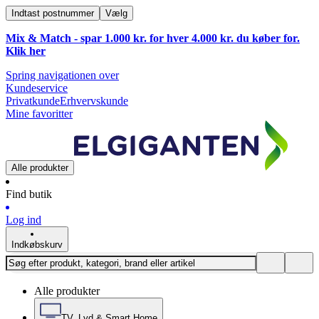
Indtast postnummer
Vælg
Mix & Match - spar 1.000 kr. for hver 4.000 kr. du køber for.
Klik
her
Spring navigationen over
Kundeservice
Privatkunde
Erhvervskunde
Mine favoritter
Alle produkter
Find butik
Log ind
Indkøbskurv
Alle produkter
TV, Lyd & Smart Home