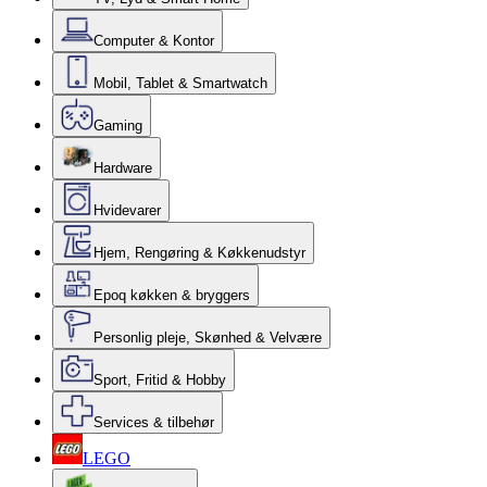
Computer & Kontor
Mobil, Tablet & Smartwatch
Gaming
Hardware
Hvidevarer
Hjem, Rengøring & Køkkenudstyr
Epoq køkken & bryggers
Personlig pleje, Skønhed & Velvære
Sport, Fritid & Hobby
Services & tilbehør
LEGO