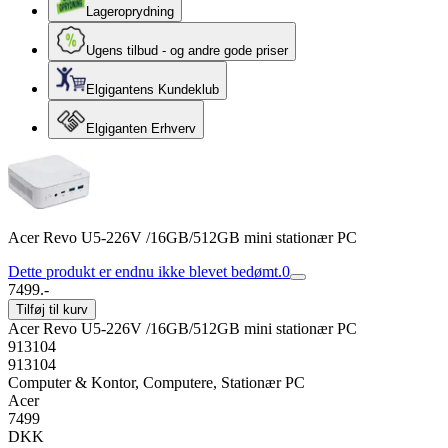
Lageroprydning
Ugens tilbud - og andre gode priser
Elgigantens Kundeklub
Elgiganten Erhverv
Acer Revo U5-226V /16GB/512GB mini stationær PC
Dette produkt er endnu ikke blevet bedømt.
0
7499.-
Tilføj til kurv
Acer Revo U5-226V /16GB/512GB mini stationær PC
913104
913104
Computer & Kontor, Computere, Stationær PC
Acer
7499
DKK