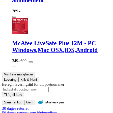
abonnement
789.-
McAfee LiveSafe Plus 12M - PC
Windows,Mac OSX,iOS,Android
349.-
699.-
Vis flere muligheder
Levering
Klik & Hent
Beregn leveringstid for dit postnummer
Tilføj til kurv
Sammenlign
Gem
Ønskeskyen
30 dages returret
50 dages returret som klubmedlem