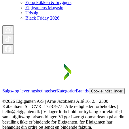
Epoq køkken & bryggers
Elgigantens Magasin
Udsalg
Black Friday 2026
Salgs- og leveringsbetingelser
Kategorier
Brands
Cookie indstillinger
©2026 Elgiganten A/S | Arne Jacobsens Allé 16, 2. - 2300
København S. | CVR: 17237977 | Alle rettigheder forbeholdes |
hello@elgiganten.dk | Vi tager forbehold for tryk- og korrekturfejl
samt afgifts- og prisændringer. Vi gør i øvrigt opmærksom på at din
bestilling ikke er bindende for Elgiganten, før Elgiganten har
behandlet din ordre og sendt en bindende faktura.