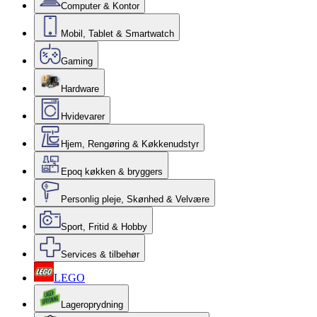
Computer & Kontor
Mobil, Tablet & Smartwatch
Gaming
Hardware
Hvidevarer
Hjem, Rengøring & Køkkenudstyr
Epoq køkken & bryggers
Personlig pleje, Skønhed & Velvære
Sport, Fritid & Hobby
Services & tilbehør
LEGO
Lageroprydning