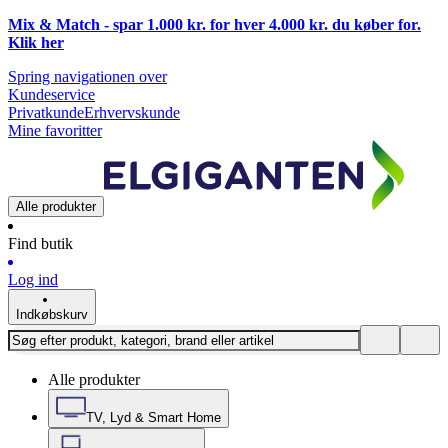
Mix & Match - spar 1.000 kr. for hver 4.000 kr. du køber for.
Klik
her
Spring navigationen over
Kundeservice
Privatkunde
Erhvervskunde
Mine favoritter
Alle produkter
Find butik
Log ind
Indkøbskurv
Alle produkter
TV, Lyd & Smart Home