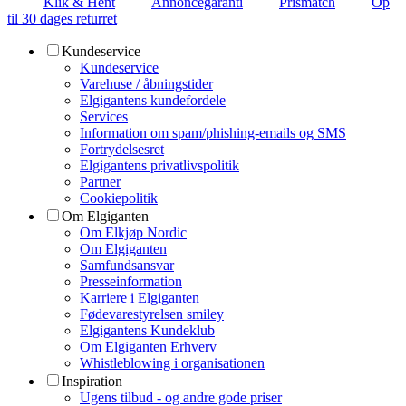
Klik & Hent
Annoncegaranti
Prismatch
Op
til 30 dages returret
Kundeservice
Kundeservice
Varehuse / åbningstider
Elgigantens kundefordele
Services
Information om spam/phishing-emails og SMS
Fortrydelsesret
Elgigantens privatlivspolitik
Partner
Cookiepolitik
Om Elgiganten
Om Elkjøp Nordic
Om Elgiganten
Samfundsansvar
Presseinformation
Karriere i Elgiganten
Fødevarestyrelsen smiley
Elgigantens Kundeklub
Om Elgiganten Erhverv
Whistleblowing i organisationen
Inspiration
Ugens tilbud - og andre gode priser