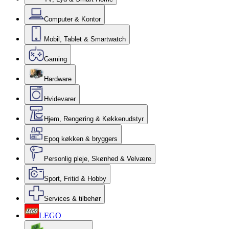
Computer & Kontor
Mobil, Tablet & Smartwatch
Gaming
Hardware
Hvidevarer
Hjem, Rengøring & Køkkenudstyr
Epoq køkken & bryggers
Personlig pleje, Skønhed & Velvære
Sport, Fritid & Hobby
Services & tilbehør
LEGO