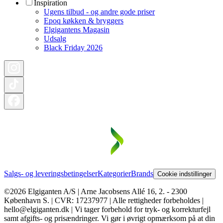
Inspiration
Ugens tilbud - og andre gode priser
Epoq køkken & bryggers
Elgigantens Magasin
Udsalg
Black Friday 2026
Salgs- og leveringsbetingelser
Kategorier
Brands
Cookie indstillinger
©2026 Elgiganten A/S | Arne Jacobsens Allé 16, 2. - 2300
København S. | CVR: 17237977 | Alle rettigheder forbeholdes |
hello@elgiganten.dk | Vi tager forbehold for tryk- og korrekturfejl
samt afgifts- og prisændringer. Vi gør i øvrigt opmærksom på at din