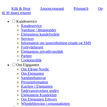
Klik & Hent
Annoncegaranti
Prismatch
Op
til 30 dages returret
Kundeservice
Kundeservice
Varehuse / åbningstider
Elgigantens kundefordele
Services
Information om spam/phishing-emails og SMS
Fortrydelsesret
Elgigantens privatlivspolitik
Partner
Cookiepolitik
Om Elgiganten
Om Elkjøp Nordic
Om Elgiganten
Samfundsansvar
Presseinformation
Karriere i Elgiganten
Fødevarestyrelsen smiley
Elgigantens Kundeklub
Om Elgiganten Erhverv
Whistleblowing i organisationen