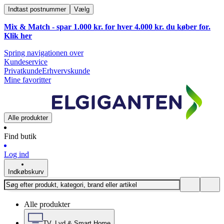
Indtast postnummer
Vælg
Mix & Match - spar 1.000 kr. for hver 4.000 kr. du køber for.
Klik
her
Spring navigationen over
Kundeservice
Privatkunde
Erhvervskunde
Mine favoritter
Alle produkter
Find butik
Log ind
Indkøbskurv
Alle produkter
TV, Lyd & Smart Home