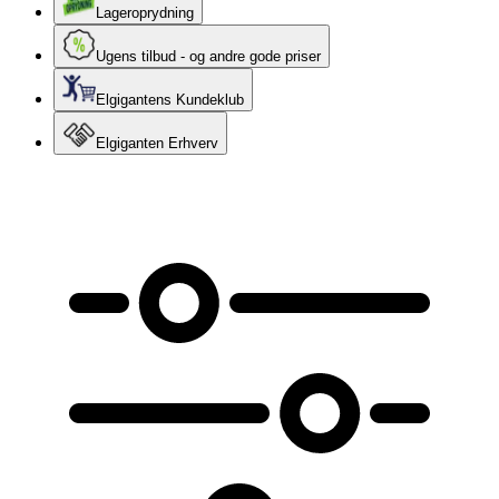
Lageroprydning
Ugens tilbud - og andre gode priser
Elgigantens Kundeklub
Elgiganten Erhverv