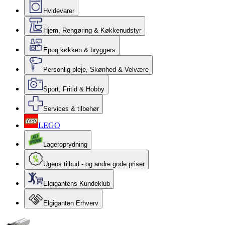
Hvidevarer
Hjem, Rengøring & Køkkenudstyr
Epoq køkken & bryggers
Personlig pleje, Skønhed & Velvære
Sport, Fritid & Hobby
Services & tilbehør
LEGO
Lageroprydning
Ugens tilbud - og andre gode priser
Elgigantens Kundeklub
Elgiganten Erhverv