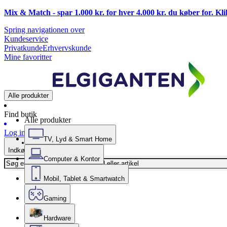
Mix & Match - spar 1.000 kr. for hver 4.000 kr. du køber for. Kl
Spring navigationen over
Kundeservice
Privatkunde
Erhvervskunde
Mine favoritter
Alle produkter
Find butik
Alle produkter
Log ind
TV, Lyd & Smart Home
Indkøbskurv
Computer & Kontor
Mobil, Tablet & Smartwatch
Gaming
Hardware